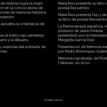
de Historia logra la mejor
María Ríos presentó su libro 
ión en la convocatoria de
poesía Recuerdos
iones de memoria histórica
María Ríos presenta hoy 1 de
iputación
su libro de poesía Recuerdo
o aprueba la ordenanza de
La Remonarquía española, el
póstumo de Jesús Ynfante,
as al tráfico las carreteras
presentado por la historiado
tano y la Albuera
Margarita García Díaz
 y vivencias del poblado de
Presentación de Memoria in
ones
por Pedro Bohórquez Gutiér
Memoria inacabada, de Pru
Cabezas, vio la luz
El código es poesía.