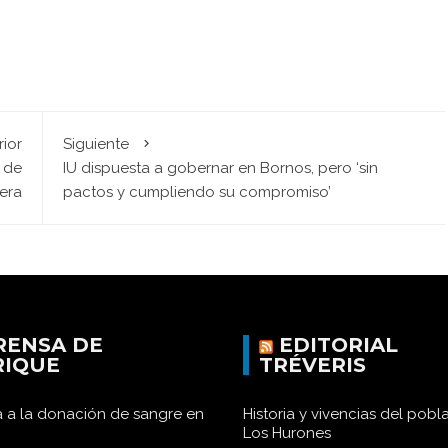
rior
Siguiente
 de
IU dispuesta a gobernar en Bornos, pero ‘sin
tera
pactos y cumpliendo su compromiso’
RENSA DE
EDITORIAL
RIQUE
TRÉVERIS
 a la donación de sangre en
Historia y vivencias del pob
Los Hurones