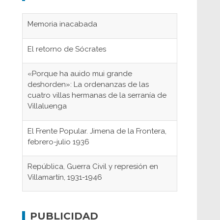
Memoria inacabada
El retorno de Sócrates
«Porque ha auido mui grande
deshorden»: La ordenanzas de las
cuatro villas hermanas de la serranía de
Villaluenga
El Frente Popular. Jimena de la Frontera,
febrero-julio 1936
República, Guerra Civil y represión en
Villamartín, 1931-1946
Gaditanos deportados a campos de
concentración nazis
PUBLICIDAD