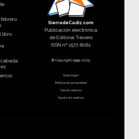
de
 febrero
SierradeCadiz.com
s
Publicación electrónica
 libro
de
Editorial Tréveris
ISSN
nº 1577-8061
ra
© Copyright 1999-2025
acabada,
rez
dencio
Aviso legal
Política de privacidad
Uso de cookies
Ajuste de cookies