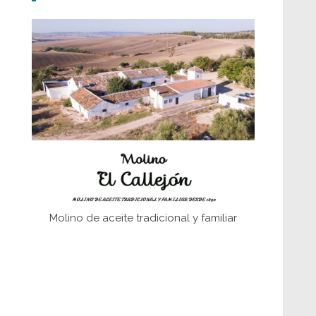
Don Perafán de Ribera y sus
fundaciones de Bornos
El Frente Popular. Ubrique, febrero-julio
1936
Juntar las letras. La alfabetización en el
campo: del afán de saber a la
autogestión
Historia y vivencias del poblado de Los
Hurones
Molino de aceite tradicional y familiar