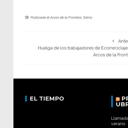
Publicado el
Arcos de la Frontera
,
Sierra
Ante
Huelga de los trabajadores de Ecorreciclaje
Arcos de la Fron
EL TIEMPO
P
UB
Llamada
verano