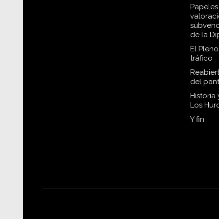
Papeles 
valorac
subvenc
de la D
El Plen
tráfico
Reabiert
del pan
Historia
Los Hur
Y fin