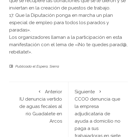
que se recupere las donaciones que se le dieron y se
inviertan en la creación de puestos de trabajo.
17. Que la Diputación ponga en marcha un plan
especial de empleo para todos los parados y
paradas».
Los organizadores llaman a la participación en esta
manifestación con el lema de «¡No te quedes parad@,
rebélate!».
Publicado el
Espera
,
Sierra
Anterior
Siguiente
IU denuncia vertido
CCOO denuncia que
de aguas fecales al
la empresa
río Guadalete en
adjudicataria de
Arcos
ayuda a domicilio no
paga a sus
trabajadoras en siete