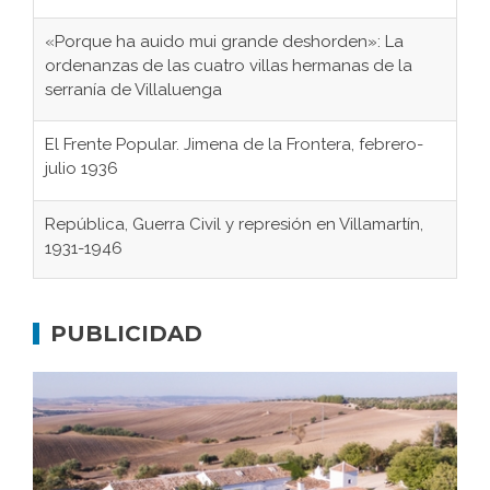
«Porque ha auido mui grande deshorden»: La
ordenanzas de las cuatro villas hermanas de la
serranía de Villaluenga
El Frente Popular. Jimena de la Frontera, febrero-
julio 1936
República, Guerra Civil y represión en Villamartín,
1931-1946
Gaditanos deportados a campos de
concentración nazis
PUBLICIDAD
Don Perafán de Ribera y sus fundaciones de
Bornos
El Frente Popular. Ubrique, febrero-julio 1936