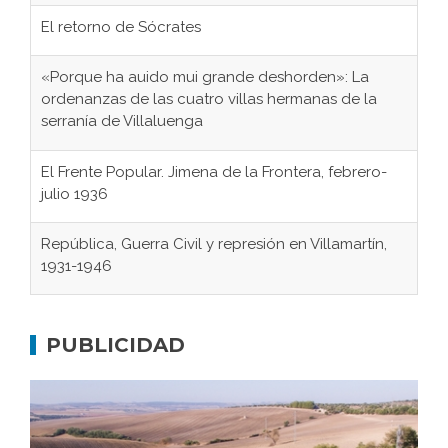
El retorno de Sócrates
«Porque ha auido mui grande deshorden»: La
ordenanzas de las cuatro villas hermanas de la
serranía de Villaluenga
El Frente Popular. Jimena de la Frontera, febrero-
julio 1936
República, Guerra Civil y represión en Villamartín,
1931-1946
Gaditanos deportados a campos de
concentración nazis
PUBLICIDAD
Don Perafán de Ribera y sus fundaciones de
Bornos