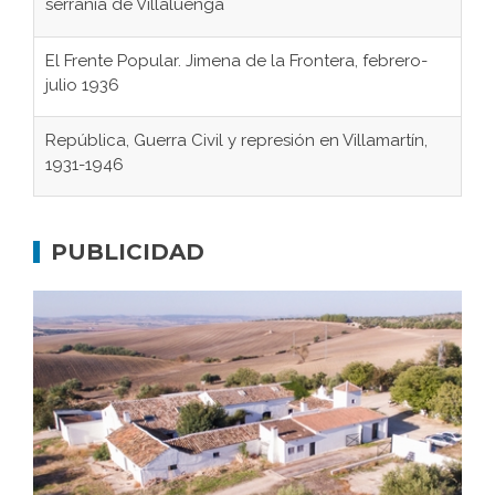
serranía de Villaluenga
El Frente Popular. Jimena de la Frontera, febrero-
julio 1936
República, Guerra Civil y represión en Villamartín,
1931-1946
Gaditanos deportados a campos de
concentración nazis
PUBLICIDAD
Don Perafán de Ribera y sus fundaciones de
Bornos
El Frente Popular. Ubrique, febrero-julio 1936
Juntar las letras. La alfabetización en el campo: del
afán de saber a la autogestión