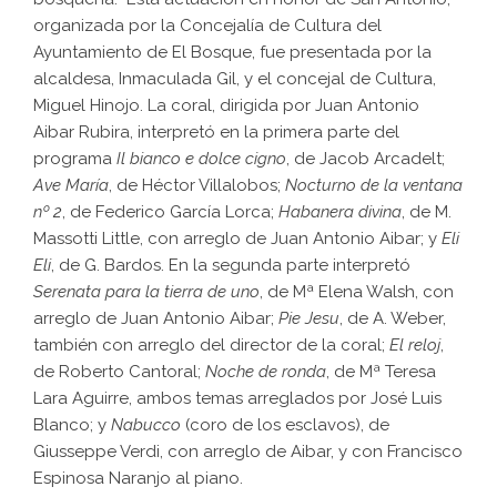
organizada por la Concejalía de Cultura del
Ayuntamiento de El Bosque, fue presentada por la
alcaldesa, Inmaculada Gil, y el concejal de Cultura,
Miguel Hinojo. La coral, dirigida por Juan Antonio
Aibar Rubira, interpretó en la primera parte del
programa
Il bianco e dolce cigno
, de Jacob Arcadelt;
Ave María
, de Héctor Villalobos;
Nocturno de la ventana
nº 2
, de Federico García Lorca;
Habanera divina
, de M.
Massotti Little, con arreglo de Juan Antonio Aibar; y
Eli
Eli
, de G. Bardos. En la segunda parte interpretó
Serenata para la tierra de uno
, de Mª Elena Walsh, con
arreglo de Juan Antonio Aibar;
Pie Jesu
, de A. Weber,
también con arreglo del director de la coral;
El reloj
,
de Roberto Cantoral;
Noche de ronda
, de Mª Teresa
Lara Aguirre, ambos temas arreglados por José Luis
Blanco; y
Nabucco
(coro de los esclavos), de
Giusseppe Verdi, con arreglo de Aibar, y con Francisco
Espinosa Naranjo al piano.