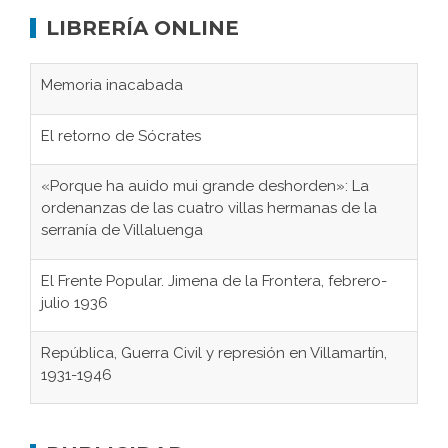
LIBRERÍA ONLINE
Memoria inacabada
El retorno de Sócrates
«Porque ha auido mui grande deshorden»: La
ordenanzas de las cuatro villas hermanas de la
serranía de Villaluenga
El Frente Popular. Jimena de la Frontera, febrero-
julio 1936
República, Guerra Civil y represión en Villamartín,
1931-1946
Gaditanos deportados a campos de
concentración nazis