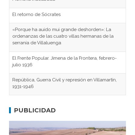
El retorno de Sócrates
«Porque ha auido mui grande deshorden»: La
ordenanzas de las cuatro villas hermanas de la
serranía de Villaluenga
El Frente Popular. Jimena de la Frontera, febrero-
julio 1936
República, Guerra Civil y represión en Villamartín,
1931-1946
Gaditanos deportados a campos de
concentración nazis
PUBLICIDAD
Don Perafán de Ribera y sus fundaciones de
Bornos