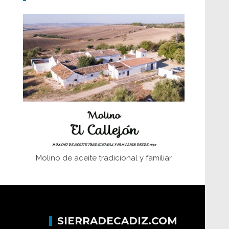
Don Perafán de Ribera y sus
fundaciones de Bornos
El Frente Popular. Ubrique, febrero-julio
1936
Juntar las letras. La alfabetización en el
campo: del afán de saber a la
autogestión
Historia y vivencias del poblado de Los
Hurones
Molino de aceite tradicional y familiar
SIERRADECADIZ.COM