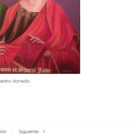
uadro donado.
rior
Siguiente