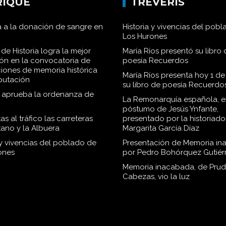
RIQUE
TRÉVERIS
 a la donación de sangre en
Historia y vivencias del pob
Los Hurones
de Historia logra la mejor
María Ríos presentó su libro 
ión en la convocatoria de
poesía Recuerdos
iones de memoria histórica
María Ríos presenta hoy 1 de
iputación
su libro de poesía Recuerdo
o aprueba la ordenanza de
La Remonarquía española, el
póstumo de Jesús Ynfante,
as al tráfico las carreteras
presentado por la historiado
tano y la Albuera
Margarita García Díaz
 y vivencias del poblado de
Presentación de Memoria in
ones
por Pedro Bohórquez Gutiér
Memoria inacabada, de Pru
Cabezas, vio la luz