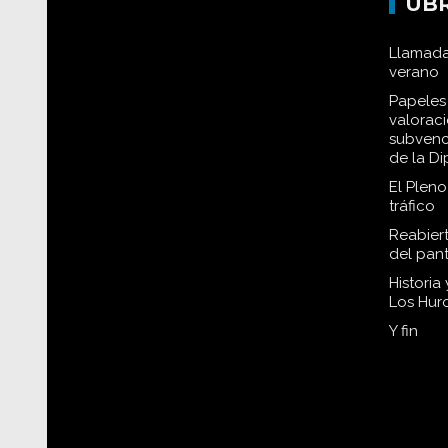
UB
Llamada
verano
Papeles 
valorac
subvenc
de la D
El Plen
tráfico
Reabiert
del pan
Historia
Los Hur
Y fin