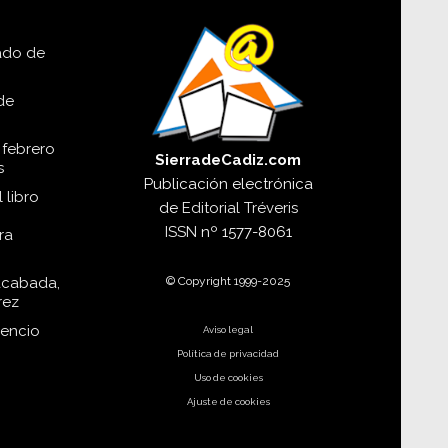
lado de
de
 febrero
SierradeCadiz.com
s
Publicación electrónica
 libro
de
Editorial Tréveris
ISSN
nº 1577-8061
ra
© Copyright 1999-2025
acabada,
rez
dencio
Aviso legal
Política de privacidad
Uso de cookies
Ajuste de cookies