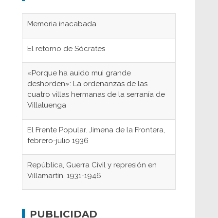
Memoria inacabada
El retorno de Sócrates
«Porque ha auido mui grande
deshorden»: La ordenanzas de las
cuatro villas hermanas de la serranía de
Villaluenga
El Frente Popular. Jimena de la Frontera,
febrero-julio 1936
República, Guerra Civil y represión en
Villamartín, 1931-1946
Gaditanos deportados a campos de
concentración nazis
PUBLICIDAD