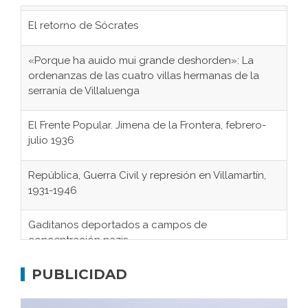
El retorno de Sócrates
«Porque ha auido mui grande deshorden»: La
ordenanzas de las cuatro villas hermanas de la
serranía de Villaluenga
El Frente Popular. Jimena de la Frontera, febrero-
julio 1936
República, Guerra Civil y represión en Villamartín,
1931-1946
Gaditanos deportados a campos de
concentración nazis
Don Perafán de Ribera y sus fundaciones de
PUBLICIDAD
Bornos