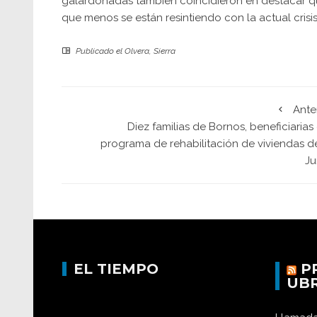
galardonadas también coincidieron en destacar que
que menos se están resintiendo con la actual crisi
Publicado el
Olvera
,
Sierra
Ante
Diez familias de Bornos, beneficiarias
programa de rehabilitación de viviendas de
Ju
EL TIEMPO
P
UB