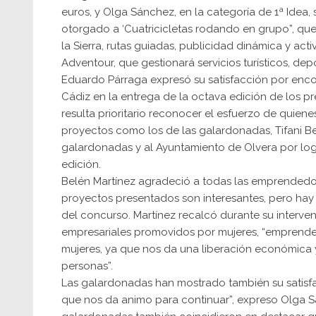
euros, y Olga Sánchez, en la categoría de 1ª Idea
otorgado a ‘Cuatricicletas rodando en grupo”, que p
la Sierra, rutas guiadas, publicidad dinámica y act
Adventour, que gestionará servicios turísticos, depo
Eduardo Párraga expresó su satisfacción por enc
Cádiz en la entrega de la octava edición de los p
resulta prioritario reconocer el esfuerzo de quie
proyectos como los de las galardonadas, Tifani Ber
galardonadas y al Ayuntamiento de Olvera por log
edición.
Belén Martínez agradeció a todas las emprendedor
proyectos presentados son interesantes, pero hay 
del concurso. Martínez recalcó durante su interve
empresariales promovidos por mujeres, “emprender 
mujeres, ya que nos da una liberación económica 
personas”.
Las galardonadas han mostrado también su satisf
que nos da animo para continuar”, expreso Olga S