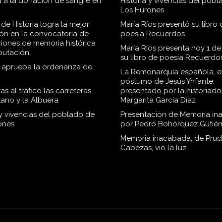
 a la donación de sangre en
Historia y vivencias del pob
Los Hurones
de Historia logra la mejor
María Ríos presentó su libro 
ión en la convocatoria de
poesía Recuerdos
iones de memoria histórica
María Ríos presenta hoy 1 de
iputación
su libro de poesía Recuerdo
o aprueba la ordenanza de
La Remonarquía española, el
póstumo de Jesús Ynfante,
as al tráfico las carreteras
presentado por la historiado
tano y la Albuera
Margarita García Díaz
 y vivencias del poblado de
Presentación de Memoria in
ones
por Pedro Bohórquez Gutiér
Memoria inacabada, de Pru
Cabezas, vio la luz