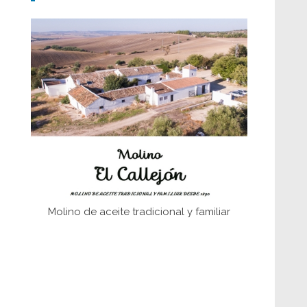
Don Perafán de Ribera y sus
fundaciones de Bornos
El Frente Popular. Ubrique, febrero-julio
1936
Juntar las letras. La alfabetización en el
campo: del afán de saber a la
autogestión
Historia y vivencias del poblado de Los
Hurones
Molino de aceite tradicional y familiar