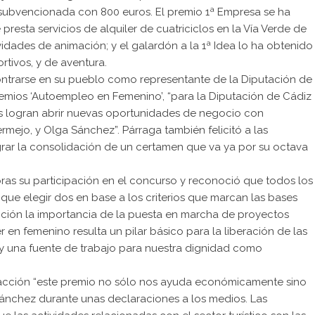
, subvencionada con 800 euros. El premio 1ª Empresa se ha
resta servicios de alquiler de cuatriciclos en la Vía Verde de
ividades de animación; y el galardón a la 1ª Idea lo ha obtenido
rtivos, y de aventura.
ontrarse en su pueblo como representante de la Diputación de
remios ‘Autoempleo en Femenino’, “para la Diputación de Cádiz
nes logran abrir nuevas oportunidades de negocio con
mejo, y Olga Sánchez”. Párraga también felicitó a las
rar la consolidación de un certamen que va ya por su octava
as su participación en el concurso y reconoció que todos los
que elegir dos en base a los criterios que marcan las bases
nción la importancia de la puesta en marcha de proyectos
en femenino resulta un pilar básico para la liberación de las
y una fuente de trabajo para nuestra dignidad como
acción “este premio no sólo nos ayuda económicamente sino
ánchez durante unas declaraciones a los medios. Las