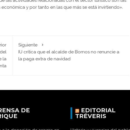
 las actividades relacionadas con el sector turístico son las
s económica y por tanto en las que más se está invirtiendo».
rior
Siguiente
 del
IU critica que el alcalde de Bornos no renuncie a
 la
la paga extra de navidad
nta
RENSA DE
EDITORIAL
RIQUE
TRÉVERIS