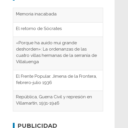
Memoria inacabada
El retorno de Sócrates
«Porque ha auido mui grande
deshorden»: La ordenanzas de las
cuatro villas hermanas de la serranía de
Villaluenga
El Frente Popular. Jimena de la Frontera,
febrero-julio 1936
República, Guerra Civil y represión en
Villamartín, 1931-1946
Gaditanos deportados a campos de
concentración nazis
PUBLICIDAD