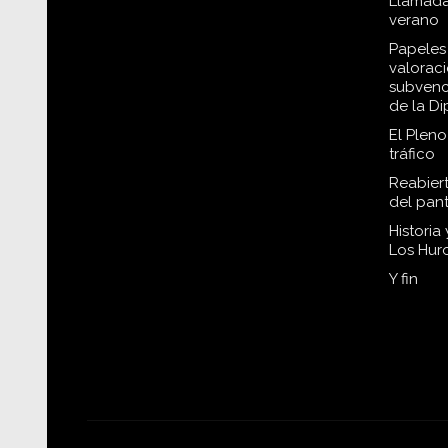
Llamada
verano
Papeles 
valorac
subvenc
de la D
El Plen
tráfico
Reabiert
del pan
Historia
Los Hur
Y fin