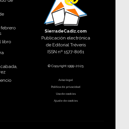
lado de
de
 febrero
SierradeCadiz.com
s
Publicación electrónica
 libro
de
Editorial Tréveris
ISSN
nº 1577-8061
ra
© Copyright 1999-2025
acabada,
rez
dencio
Aviso legal
Política de privacidad
Uso de cookies
Ajuste de cookies