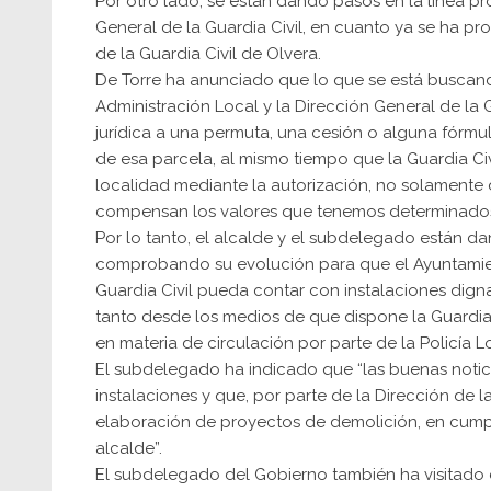
Por otro lado, se están dando pasos en la línea p
General de la Guardia Civil, en cuanto ya se ha p
de la Guardia Civil de Olvera.
De Torre ha anunciado que lo que se está buscand
Administración Local y la Dirección General de la
jurídica a una permuta, una cesión o alguna fórmu
de esa parcela, al mismo tiempo que la Guardia C
localidad mediante la autorización, no solamente 
compensan los valores que tenemos determinados 
Por lo tanto, el alcalde y el subdelegado están d
comprobando su evolución para que el Ayuntamien
Guardia Civil pueda contar con instalaciones dig
tanto desde los medios de que dispone la Guardia
en materia de circulación por parte de la Policía L
El subdelegado ha indicado que “las buenas notic
instalaciones y que, por parte de la Dirección de l
elaboración de proyectos de demolición, en cump
alcalde”.
El subdelegado del Gobierno también ha visitado 