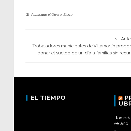
Publicado el
Olvera
,
Sierra
Ante
Trabajadores municipales de Villamartín propo
donar el sueldo de un día a familias sin recu
EL TIEMPO
P
UB
Llamada
verano