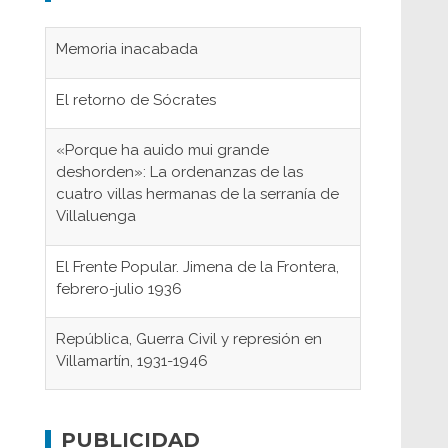
Memoria inacabada
El retorno de Sócrates
«Porque ha auido mui grande
deshorden»: La ordenanzas de las
cuatro villas hermanas de la serranía de
Villaluenga
El Frente Popular. Jimena de la Frontera,
febrero-julio 1936
República, Guerra Civil y represión en
Villamartín, 1931-1946
Gaditanos deportados a campos de
concentración nazis
PUBLICIDAD