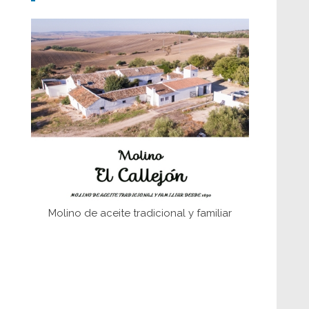
Don Perafán de Ribera y sus
fundaciones de Bornos
El Frente Popular. Ubrique, febrero-julio
1936
Juntar las letras. La alfabetización en el
campo: del afán de saber a la
autogestión
Historia y vivencias del poblado de Los
Hurones
Molino de aceite tradicional y familiar