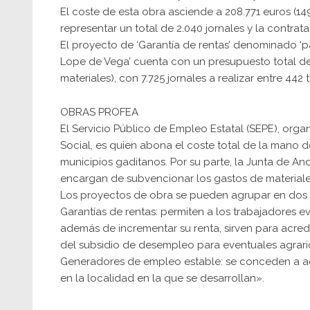
El coste de esta obra asciende a 208.771 euros (1
representar un total de 2.040 jornales y la contrat
El proyecto de ‘Garantía de rentas’ denominado ‘pa
Lope de Vega’ cuenta con un presupuesto total de
materiales), con 7.725 jornales a realizar entre 442
OBRAS PROFEA
El Servicio Público de Empleo Estatal (SEPE), org
Social, es quien abona el coste total de la mano d
municipios gaditanos. Por su parte, la Junta de An
encargan de subvencionar los gastos de materiale
Los proyectos de obra se pueden agrupar en dos
Garantías de rentas: permiten a los trabajadores 
además de incrementar su renta, sirven para acredit
del subsidio de desempleo para eventuales agrari
Generadores de empleo estable: se conceden a a
en la localidad en la que se desarrollan».