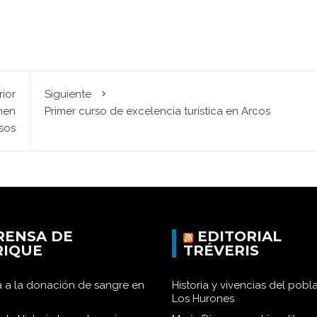
rior
Siguiente
nen
Primer curso de excelencia turística en Arcos
rsos
RENSA DE
EDITORIAL
RIQUE
TRÉVERIS
 a la donación de sangre en
Historia y vivencias del pob
Los Hurones