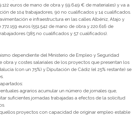
49.122 euros de mano de obra y 59.649 € de materiales) y va a
ación de 104 trabajadores, 90 no cualificados y 14 cualificados.
vimentación e infraestructura en las calles Albéniz, Atajo y
 772.159 euros (551.542 de mano de obra y 220.616 de
 trabajadores (385 no cualificados y 57 cualificados).
anismo dependiente del Ministerio de Empleo y Seguridad
e obra y costes salariales de los proyectos que presentan los
dalucía (con un 75%) y Diputación de Cádiz (el 25% restante) se
s.
 apartados:
eventuales agrarios acumular un número de jornales que,
ar suficientes jornadas trabajadas a efectos de la solicitud
os.
quellos proyectos con capacidad de originar empleo estable