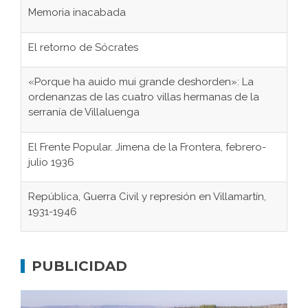
Memoria inacabada
El retorno de Sócrates
«Porque ha auido mui grande deshorden»: La
ordenanzas de las cuatro villas hermanas de la
serranía de Villaluenga
El Frente Popular. Jimena de la Frontera, febrero-
julio 1936
República, Guerra Civil y represión en Villamartín,
1931-1946
Gaditanos deportados a campos de
concentración nazis
PUBLICIDAD
Don Perafán de Ribera y sus fundaciones de