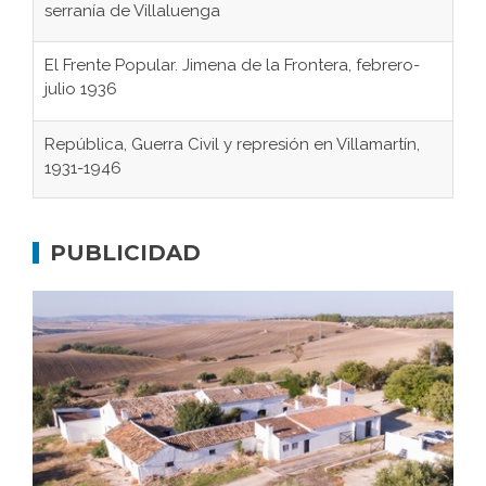
serranía de Villaluenga
El Frente Popular. Jimena de la Frontera, febrero-
julio 1936
República, Guerra Civil y represión en Villamartín,
1931-1946
Gaditanos deportados a campos de
concentración nazis
PUBLICIDAD
Don Perafán de Ribera y sus fundaciones de
Bornos
El Frente Popular. Ubrique, febrero-julio 1936
Juntar las letras. La alfabetización en el campo: del
afán de saber a la autogestión