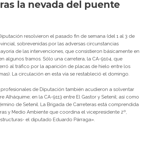
 tras la nevada del puente
Diputación resolvieron el pasado fin de semana (del 1 al 3 de
ovincial, sobrevenidas por las adversas circunstancias
ayoría de las intervenciones, que consistieron básicamente en
en algunos tramos. Sólo una carretera, la CA-9104, que
ró al tráfico por la aparición de placas de hielo entre los
mas). La circulación en esta vía se restableció el domingo.
 profesionales de Diputación también acudieron a solventar
rre Alháquime; en la CA-9113 entre El Gastor y Setenil; así como
érmino de Setenil. La Brigada de Carreteras está comprendida
uras y Medio Ambiente que coordina el vicepresidente 2º,
aestructuras- el diputado Eduardo Párraga».