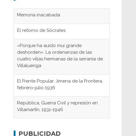
Memoria inacabada
El retorno de Sócrates
«Porque ha auido mui grande
deshorden»: La ordenanzas de las
cuatro villas hermanas de la serranía de
Villaluenga
El Frente Popular. Jimena de la Frontera,
febrero-julio 1936
República, Guerra Civil y represión en
Villamartín, 1931-1946
Gaditanos deportados a campos de
concentración nazis
PUBLICIDAD