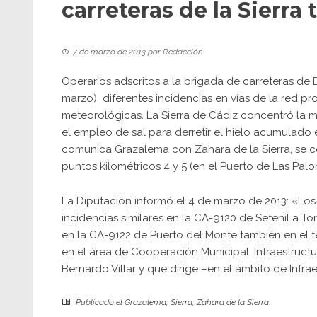
carreteras de la Sierra
7 de marzo de 2013
por
Redacción
Operarios adscritos a la brigada de carreteras de 
marzo) diferentes incidencias en vías de la red pr
meteorológicas. La Sierra de Cádiz concentró la m
el empleo de sal para derretir el hielo acumulado 
comunica Grazalema con Zahara de la Sierra, se cer
puntos kilométricos 4 y 5 (en el Puerto de Las Palo
La Diputación informó el 4 de marzo de 2013: «Los
incidencias similares en la CA-9120 de Setenil a To
en la CA-9122 de Puerto del Monte también en el t
en el área de Cooperación Municipal, Infraestruct
Bernardo Villar y que dirige –en el ámbito de Infr
Publicado el
Grazalema
,
Sierra
,
Zahara de la Sierra