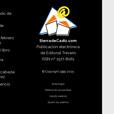
lado de
de
 febrero
SierradeCadiz.com
s
Publicación electrónica
 libro
de
Editorial Tréveris
ISSN
nº 1577-8061
ra
© Copyright 1999-2025
acabada,
rez
dencio
Aviso legal
Política de privacidad
Uso de cookies
Ajuste de cookies