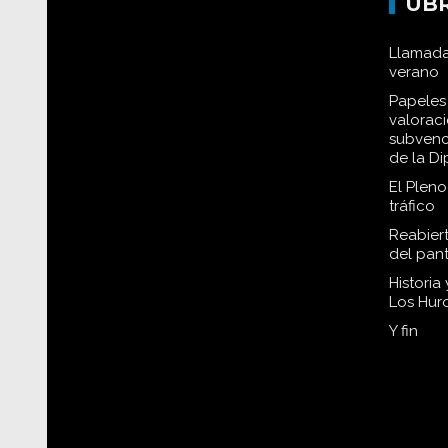
UB
Llamada
verano
Papeles 
valorac
subvenc
de la D
El Plen
tráfico
Reabiert
del pan
Historia
Los Hur
Y fin