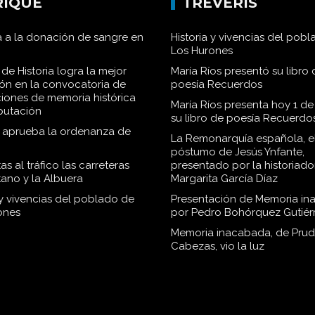
RIQUE
TRÉVERIS
 a la donación de sangre en
Historia y vivencias del pob
Los Hurones
de Historia logra la mejor
María Ríos presentó su libro 
ión en la convocatoria de
poesía Recuerdos
iones de memoria histórica
María Ríos presenta hoy 1 de
iputación
su libro de poesía Recuerdo
o aprueba la ordenanza de
La Remonarquía española, el
póstumo de Jesús Ynfante,
as al tráfico las carreteras
presentado por la historiado
tano y la Albuera
Margarita García Díaz
 y vivencias del poblado de
Presentación de Memoria in
ones
por Pedro Bohórquez Gutiér
Memoria inacabada, de Pru
Cabezas, vio la luz