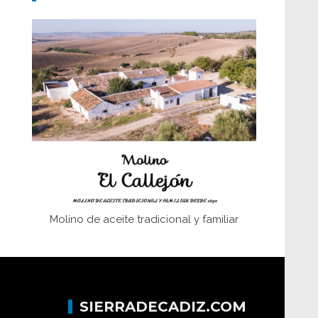
Don Perafán de Ribera y sus
fundaciones de Bornos
El Frente Popular. Ubrique, febrero-julio
1936
Juntar las letras. La alfabetización en el
campo: del afán de saber a la
autogestión
Historia y vivencias del poblado de Los
Hurones
Molino de aceite tradicional y familiar
SIERRADECADIZ.COM