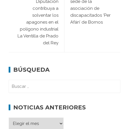
Diputación
sede de la
contribuya a
asociación de
solventar los
discapacitados ‘Per
apagones en el
Afán’ de Bornos
polígono industrial
La Ventilla de Prado
del Rey
BÚSQUEDA
NOTICIAS ANTERIORES