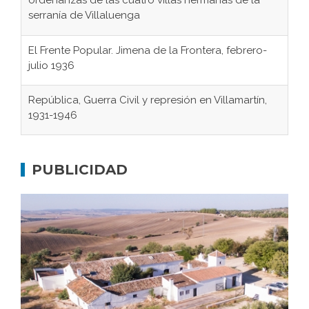
ordenanzas de las cuatro villas hermanas de la
serranía de Villaluenga
El Frente Popular. Jimena de la Frontera, febrero-
julio 1936
República, Guerra Civil y represión en Villamartín,
1931-1946
Gaditanos deportados a campos de
concentración nazis
PUBLICIDAD
Don Perafán de Ribera y sus fundaciones de
Bornos
El Frente Popular. Ubrique, febrero-julio 1936
Juntar las letras. La alfabetización en el campo: del
afán de saber a la autogestión