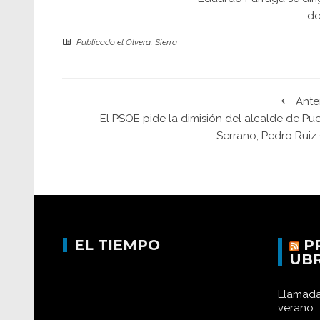
de
Publicado el
Olvera
,
Sierra
Ante
El PSOE pide la dimisión del alcalde de Pu
Serrano, Pedro Ruiz 
EL TIEMPO
P
UB
Llamada
verano