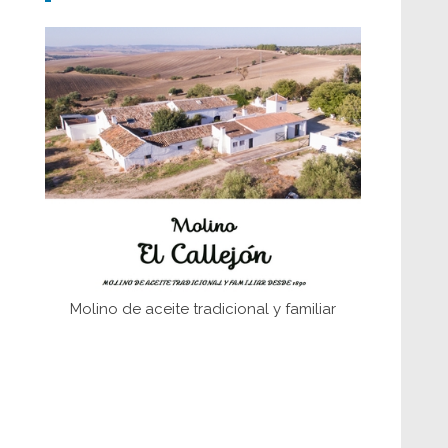
Don Perafán de Ribera y sus
fundaciones de Bornos
El Frente Popular. Ubrique, febrero-julio
1936
Juntar las letras. La alfabetización en el
campo: del afán de saber a la
autogestión
Historia y vivencias del poblado de Los
Hurones
Molino de aceite tradicional y familiar