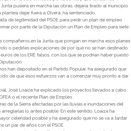
 Junta pusiera en marcha las obras, dejaría tirado al municipio
a plantea dejar fuera a Olvera, ha sentenciado.
a falta de legitimidad del PSOE para pedir un plan de empleo
irmar por parte de la Diputación un Plan de Empleo para siete
 sus compañeros en la Junta que pongan en marcha esos planes
do o pedirles explicaciones de por qué no se han destinado
e euros de los ERE falsos, con los que se podrían haber puesto
Diputación.
nos han depositado en el Partido Popular, ha asegurado que
encido de que esos esfuerzos van a comenzar muy pronto a dar
ncial, José Loaiza ha explicado los proyectos llevados a cabo
ROFEA o el reciente Plan de Empleo.
as de la Sierra afectadas por las lluvias e inundaciones del
reglarlas lo antes posible. En este sentido, Loaiza ha
mayor celeridad posible y ha asegurado que no se va a tardar
ce un par de años con el PSOE.