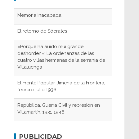
Memoria inacabada
El retorno de Sócrates
«Porque ha auido mui grande
deshorden»: La ordenanzas de las
cuatro villas hermanas de la serranía de
Villaluenga
El Frente Popular. Jimena de la Frontera,
febrero-julio 1936
República, Guerra Civil y represión en
Villamartín, 1931-1946
Gaditanos deportados a campos de
concentración nazis
PUBLICIDAD