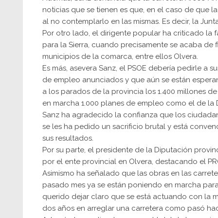
noticias que se tienen es que, en el caso de que la
al no contemplarlo en las mismas. Es decir, la Junt
Por otro lado, el dirigente popular ha criticado l
para la Sierra, cuando precisamente se acaba de f
municipios de la comarca, entre ellos Olvera.
Es más, asevera Sanz, el PSOE debería pedirle a
de empleo anunciados y que aún se están esperan
a los parados de la provincia los 1.400 millones d
en marcha 1.000 planes de empleo como el de la 
Sanz ha agradecido la confianza que los ciudada
se les ha pedido un sacrificio brutal y está conv
sus resultados.
Por su parte, el presidente de la Diputación provi
por el ente provincial en Olvera, destacando el P
Asimismo ha señalado que las obras en las carreter
pasado mes ya se están poniendo en marcha para ar
querido dejar claro que se está actuando con la 
dos años en arreglar una carretera como pasó ha