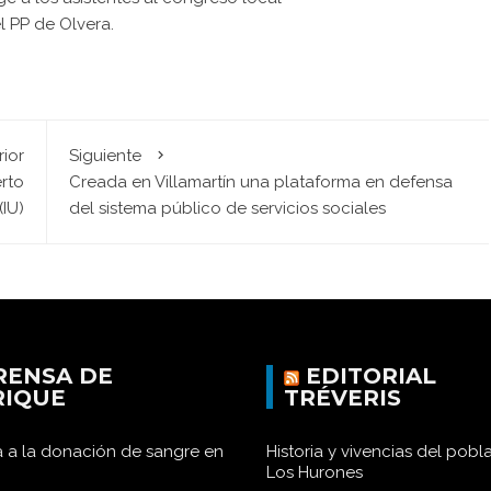
l PP de Olvera.
rior
Siguiente
erto
Creada en Villamartín una plataforma en defensa
(IU)
del sistema público de servicios sociales
RENSA DE
EDITORIAL
RIQUE
TRÉVERIS
 a la donación de sangre en
Historia y vivencias del pob
Los Hurones