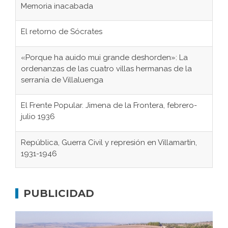
Memoria inacabada
El retorno de Sócrates
«Porque ha auido mui grande deshorden»: La
ordenanzas de las cuatro villas hermanas de la
serranía de Villaluenga
El Frente Popular. Jimena de la Frontera, febrero-
julio 1936
República, Guerra Civil y represión en Villamartín,
1931-1946
Gaditanos deportados a campos de
concentración nazis
PUBLICIDAD
Don Perafán de Ribera y sus fundaciones de
Bornos