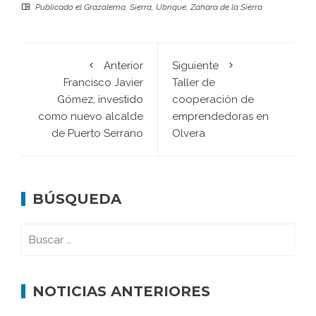
Publicado el
Grazalema
,
Sierra
,
Ubrique
,
Zahara de la Sierra
Anterior
Siguiente
Francisco Javier
Taller de
Gómez, investido
cooperación de
como nuevo alcalde
emprendedoras en
de Puerto Serrano
Olvera
BÚSQUEDA
NOTICIAS ANTERIORES