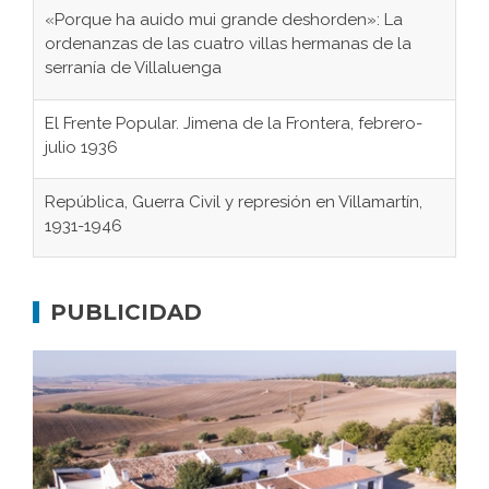
«Porque ha auido mui grande deshorden»: La
ordenanzas de las cuatro villas hermanas de la
serranía de Villaluenga
El Frente Popular. Jimena de la Frontera, febrero-
julio 1936
República, Guerra Civil y represión en Villamartín,
1931-1946
Gaditanos deportados a campos de
concentración nazis
PUBLICIDAD
Don Perafán de Ribera y sus fundaciones de
Bornos
El Frente Popular. Ubrique, febrero-julio 1936