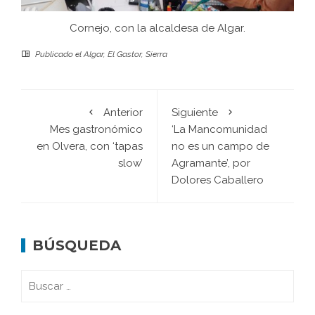
Cornejo, con la alcaldesa de Algar.
Publicado el
Algar
,
El Gastor
,
Sierra
Anterior
Siguiente
Mes gastronómico
‘La Mancomunidad
en Olvera, con ‘tapas
no es un campo de
slow’
Agramante’, por
Dolores Caballero
BÚSQUEDA