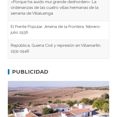
«Porque ha auido mui grande deshorden»: La
ordenanzas de las cuatro villas hermanas de la
serranía de Villaluenga
El Frente Popular. Jimena de la Frontera, febrero-
julio 1936
República, Guerra Civil y represión en Villamartín,
1931-1946
Gaditanos deportados a campos de
concentración nazis
PUBLICIDAD
Don Perafán de Ribera y sus fundaciones de
Bornos
El Frente Popular. Ubrique, febrero-julio 1936
Juntar las letras. La alfabetización en el campo: del