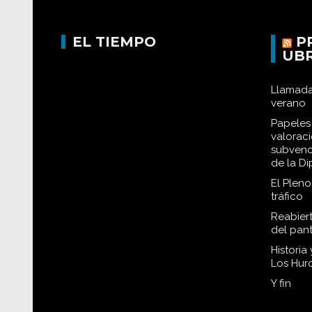
EL TIEMPO
P
UB
Llamada
verano
Papeles 
valorac
subvenc
de la D
El Plen
tráfico
Reabiert
del pan
Historia
Los Hur
Y fin