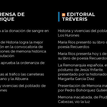
RENSA DE
EDITORIAL
RIQUE
TRÉVERIS
 a la donación de sangre en
Historia y vivencias del pob
Los Hurones
de Historia logra la mejor
María Ríos presentó su libro 
ión en la convocatoria de
poesía Recuerdos
iones de memoria histórica
María Ríos presenta hoy 1 de
iputación
su libro de poesía Recuerdo
o aprueba la ordenanza de
La Remonarquía española, el
póstumo de Jesús Ynfante,
as al tráfico las carreteras
presentado por la historiado
tano y la Albuera
Margarita García Díaz
 y vivencias del poblado de
Presentación de Memoria in
ones
por Pedro Bohórquez Gutiér
Memoria inacabada, de Pru
Cabezas, vio la luz