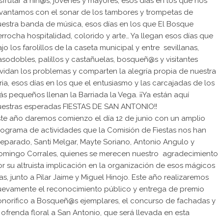
sfrutar a niñ@s, jóvenes y mayores, esos días en los que nos
evantamos con el sonar de los tambores y trompetas de
estra banda de música, esos días en los que El Bosque
rrocha hospitalidad, colorido y arte… Ya llegan esos días que
jo los farolillos de la caseta municipal y entre sevillanas,
sodobles, palillos y castañuelas, bosqueñ@s y visitantes
vidan los problemas y comparten la alegría propia de nuestra
ria, esos días en los que el entusiasmo y las carcajadas de los
s pequeños llenan la Barriada la Vega. ¡¡Ya están aquí
uestras esperadas FIESTAS DE SAN ANTONIO!!
te año daremos comienzo el día 12 de junio con un amplio
ograma de actividades que la Comisión de Fiestas nos han
eparado, Santi Melgar, Mayte Soriano, Antonio Angulo y
omingo Corrales, quienes se merecen nuestro agradecimiento
r su altruista implicación en la organización de esos mágicos
as, junto a Pilar Jaime y Miguel Hinojo. Este año realizaremos
uevamente el reconocimiento público y entrega de premio
onorífico a Bosqueñ@s ejemplares, el concurso de fachadas y
 ofrenda floral a San Antonio, que será llevada en esta