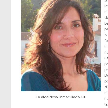
di
l
nu
de
ba
pa
ol
fe
má
n
Es
pr
pr
D
po
dí
n
La alcaldesa, Inmaculada Gil.
h
la