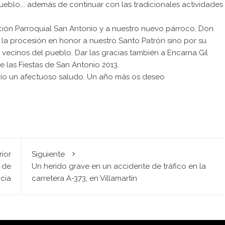
pueblo…. además de continuar con las tradicionales actividades
ión Parroquial San Antonio y a nuestro nuevo párroco, Don
la procesión en honor a nuestro Santo Patrón sino por su
ecinos del pueblo. Dar las gracias también a Encarna Gil
e las Fiestas de San Antonio 2013.
ío un afectuoso saludo. Un año más os deseo
rior
Siguiente
a de
Un herido grave en un accidente de tráfico en la
cia
carretera A-373, en Villamartín