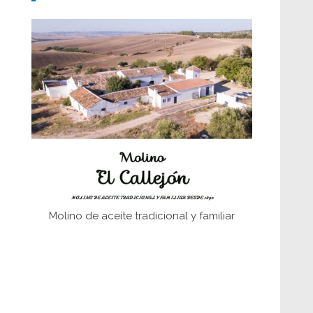
Don Perafán de Ribera y sus
fundaciones de Bornos
El Frente Popular. Ubrique, febrero-julio
1936
Juntar las letras. La alfabetización en el
campo: del afán de saber a la
autogestión
Historia y vivencias del poblado de Los
Hurones
Molino de aceite tradicional y familiar