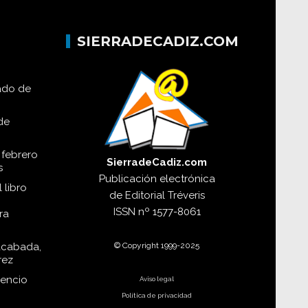
SIERRADECADIZ.COM
lado de
de
 febrero
SierradeCadiz.com
s
Publicación electrónica
 libro
de
Editorial Tréveris
ISSN
nº 1577-8061
ra
© Copyright 1999-2025
acabada,
rez
dencio
Aviso legal
Política de privacidad