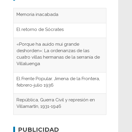
Memoria inacabada
El retorno de Sócrates
«Porque ha auido mui grande
deshorden»: La ordenanzas de las
cuatro villas hermanas de la serranía de
Villaluenga
El Frente Popular. Jimena de la Frontera,
febrero-julio 1936
República, Guerra Civil y represión en
Villamartín, 1931-1946
Gaditanos deportados a campos de
concentración nazis
PUBLICIDAD