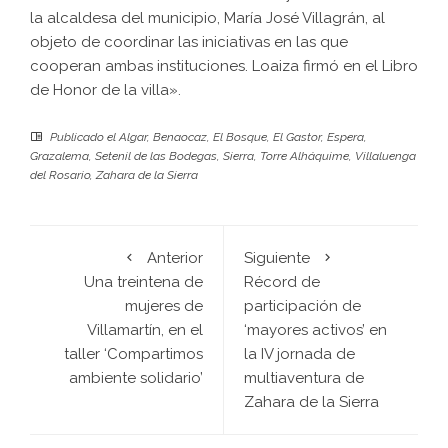
la alcaldesa del municipio, María José Villagrán, al
objeto de coordinar las iniciativas en las que
cooperan ambas instituciones. Loaiza firmó en el Libro
de Honor de la villa».
Publicado el
Algar
,
Benaocaz
,
El Bosque
,
El Gastor
,
Espera
,
Grazalema
,
Setenil de las Bodegas
,
Sierra
,
Torre Alháquime
,
Villaluenga
del Rosario
,
Zahara de la Sierra
Anterior
Siguiente
Una treintena de
Récord de
mujeres de
participación de
Villamartín, en el
‘mayores activos’ en
taller ‘Compartimos
la IV jornada de
ambiente solidario’
multiaventura de
Zahara de la Sierra