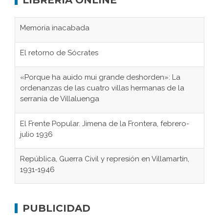
LIBRERÍA ONLINE
Memoria inacabada
El retorno de Sócrates
«Porque ha auido mui grande deshorden»: La
ordenanzas de las cuatro villas hermanas de la
serranía de Villaluenga
El Frente Popular. Jimena de la Frontera, febrero-
julio 1936
República, Guerra Civil y represión en Villamartín,
1931-1946
Gaditanos deportados a campos de
concentración nazis
PUBLICIDAD