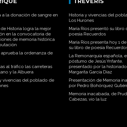
RIQUE
TRÉVERIS
 a la donación de sangre en
Historia y vivencias del pob
Los Hurones
de Historia logra la mejor
María Ríos presentó su libro 
ión en la convocatoria de
poesía Recuerdos
iones de memoria histórica
María Ríos presenta hoy 1 de
iputación
su libro de poesía Recuerdo
o aprueba la ordenanza de
La Remonarquía española, el
póstumo de Jesús Ynfante,
as al tráfico las carreteras
presentado por la historiado
tano y la Albuera
Margarita García Díaz
 y vivencias del poblado de
Presentación de Memoria in
ones
por Pedro Bohórquez Gutiér
Memoria inacabada, de Pru
Cabezas, vio la luz