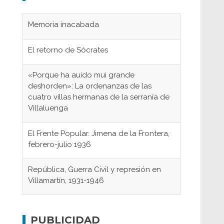
Memoria inacabada
El retorno de Sócrates
«Porque ha auido mui grande
deshorden»: La ordenanzas de las
cuatro villas hermanas de la serranía de
Villaluenga
El Frente Popular. Jimena de la Frontera,
febrero-julio 1936
República, Guerra Civil y represión en
Villamartín, 1931-1946
Gaditanos deportados a campos de
concentración nazis
PUBLICIDAD