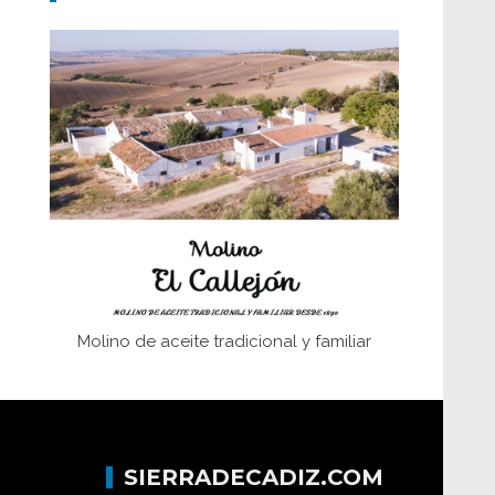
Don Perafán de Ribera y sus
fundaciones de Bornos
El Frente Popular. Ubrique, febrero-julio
1936
Juntar las letras. La alfabetización en el
campo: del afán de saber a la
autogestión
Historia y vivencias del poblado de Los
Hurones
Molino de aceite tradicional y familiar
SIERRADECADIZ.COM