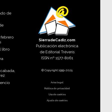
lado de
de
 febrero
SierradeCadiz.com
s
Publicación electrónica
 libro
de
Editorial Tréveris
ISSN
nº 1577-8061
ra
© Copyright 1999-2025
acabada,
rez
dencio
Aviso legal
Política de privacidad
Uso de cookies
Ajuste de cookies