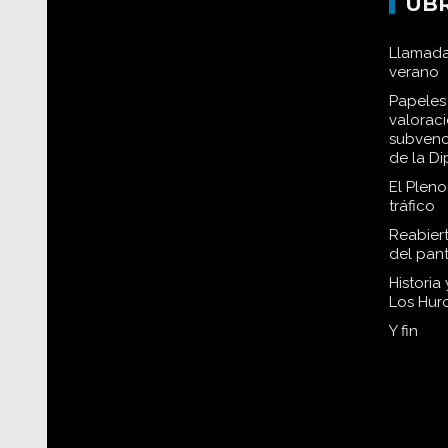
UB
Llamada
verano
Papeles 
valorac
subvenc
de la D
El Plen
tráfico
Reabiert
del pan
Historia
Los Hur
Y fin