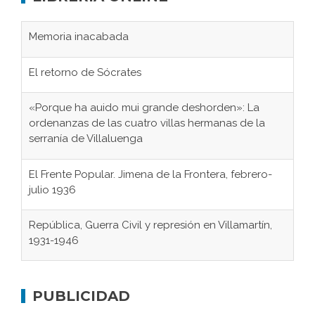
Memoria inacabada
El retorno de Sócrates
«Porque ha auido mui grande deshorden»: La
ordenanzas de las cuatro villas hermanas de la
serranía de Villaluenga
El Frente Popular. Jimena de la Frontera, febrero-
julio 1936
República, Guerra Civil y represión en Villamartín,
1931-1946
Gaditanos deportados a campos de
concentración nazis
PUBLICIDAD