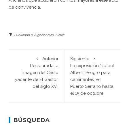
Ancianos que acudieron con los mayores a este acto
de convivencia.
Publicado el
Algodonales
,
Sierra
Anterior
Siguiente
Restaurada la
La exposición ‘Rafael
imagen del Cristo
Alberti. Peligro para
yacente de El Gastor,
caminantes’, en
del siglo XVII
Puerto Serrano hasta
el 15 de octubre
BÚSQUEDA