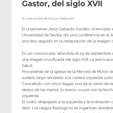
Gastor, del siglo XVII
9 de octubre de 2013
por
Redacción
El ursaonense Jesús Gallardo Gordillo, licenciado
Universidad de Sevilla, dio una conferencia en el 
proceso seguido en la restauración de la imagen de
En un comunicado difundido el 25 de septiembre de
una imagen crucificada del siglo XVII. La advocació
Salud.
Procedente de la iglesia de la Merced de Morón de
sudario largo anudado a la cadera izquierda, poli
Concebido con cinco llagas, nos da la visión de la
dedos de las manos, lo mismo ocurre con la hincha
izquierda.
El rostro despejado a la izquierda y la inclinació
lado. Los rasgos fisiológicos se organizan alrede