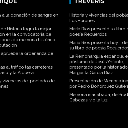
RIQUE
TRÉVERIS
 a la donación de sangre en
Historia y vivencias del pob
Los Hurones
de Historia logra la mejor
María Ríos presentó su libro 
ión en la convocatoria de
poesía Recuerdos
iones de memoria histórica
María Ríos presenta hoy 1 de
iputación
su libro de poesía Recuerdo
o aprueba la ordenanza de
La Remonarquía española, el
póstumo de Jesús Ynfante,
as al tráfico las carreteras
presentado por la historiado
tano y la Albuera
Margarita García Díaz
 y vivencias del poblado de
Presentación de Memoria in
ones
por Pedro Bohórquez Gutiér
Memoria inacabada, de Pru
Cabezas, vio la luz