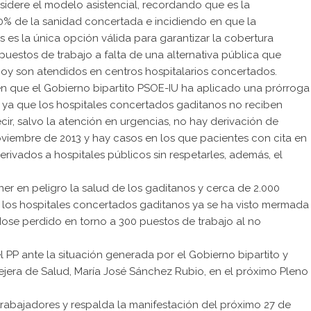
sidere el modelo asistencial, recordando que es la
0% de la sanidad concertada e incidiendo en que la
s es la única opción válida para garantizar la cobertura
 puestos de trabajo a falta de una alternativa pública que
hoy son atendidos en centros hospitalarios concertados.
n que el Gobierno bipartito PSOE-IU ha aplicado una prórroga
a, ya que los hospitales concertados gaditanos no reciben
r, salvo la atención en urgencias, no hay derivación de
viembre de 2013 y hay casos en los que pacientes con cita en
rivados a hospitales públicos sin respetarles, además, el
er en peligro la salud de los gaditanos y cerca de 2.000
e los hospitales concertados gaditanos ya se ha visto mermada
dose perdido en torno a 300 puestos de trabajo al no
 PP ante la situación generada por el Gobierno bipartito y
ejera de Salud, María José Sánchez Rubio, en el próximo Pleno
 trabajadores y respalda la manifestación del próximo 27 de