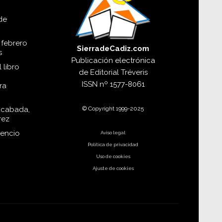
de
 febrero
SierradeCadiz.com
s
Publicación electrónica
 libro
de
Editorial Tréveris
ISSN
nº 1577-8061
ra
© Copyright 1999-2025
acabada,
rez
dencio
Aviso legal
Política de privacidad
Uso de cookies
Ajuste de cookies