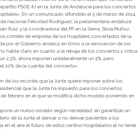
partito PSOE-IU en la Junta de Andalucía para los conciertos
hospitales». En un comunicado difundido el 5 de marzo de 2014,
utada nacional Felicidad Rodríguez; la parlamentaria andaluza
n Ruiz; y la coordinadora del PP en la Sierra, Silvia Muñoz,
os comités de empresa de los hospitales concertados de la
da por el Gobierno andaluz en torno a la renovación de los
no hable claro en cuanto a la rebaja de los conciertos y critica
 un 2,3%, ahora imponen unilateralmente un 5%, pero
l 20% de la cuantía del concierto».
n de los recortes que la Junta quiere imponer sobre los
sistencial que la Junta ha impuesto para los conciertos
21 de febrero en el que se modifica dicho modelo poniendo en
 impone un nuevo modelo según necesidad, sin garantizar un
rio de la Junta el derivar o no derivar pacientes a los
en el aire el futuro de estos centros hospitalarios al no tener
.