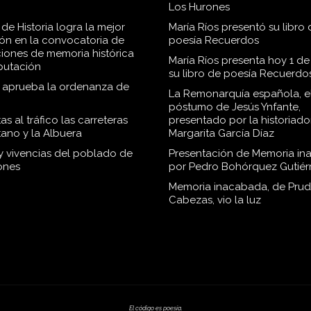
Los Hurones
de Historia logra la mejor
María Ríos presentó su libro 
ión en la convocatoria de
poesía Recuerdos
iones de memoria histórica
María Ríos presenta hoy 1 de
iputación
su libro de poesía Recuerdo
o aprueba la ordenanza de
La Remonarquía española, el
póstumo de Jesús Ynfante,
as al tráfico las carreteras
presentado por la historiado
tano y la Albuera
Margarita García Díaz
 y vivencias del poblado de
Presentación de Memoria in
ones
por Pedro Bohórquez Gutiér
Memoria inacabada, de Pru
Cabezas, vio la luz
El código es poesía.