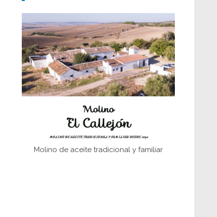
Don Perafán de Ribera y sus
fundaciones de Bornos
El Frente Popular. Ubrique, febrero-julio
1936
Juntar las letras. La alfabetización en el
campo: del afán de saber a la
autogestión
Historia y vivencias del poblado de Los
Hurones
Molino de aceite tradicional y familiar