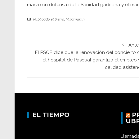
marzo en defensa de la Sanidad gaditana y el man
Publicado el
Sierra
,
Villamartín
Ante
El PSOE dice que la renovación del concierto 
el hospital de Pascual garantiza el empleo 
calidad asisten
EL TIEMPO
P
UB
Llamada