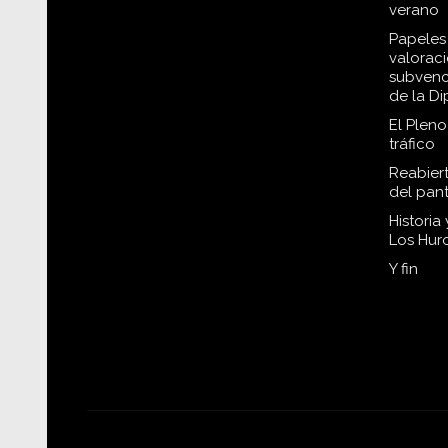
verano
Papeles 
valorac
subvenc
de la D
El Plen
tráfico
Reabiert
del pan
Historia
Los Hur
Y fin