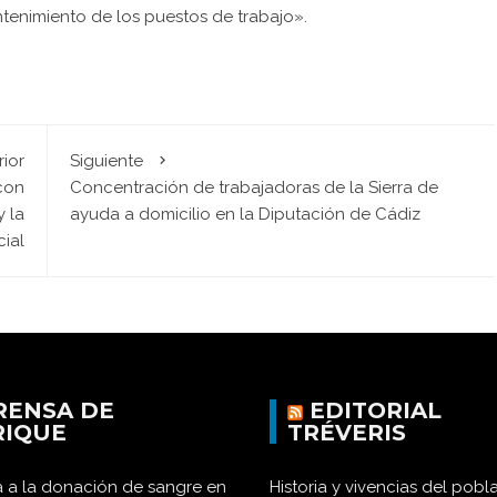
tenimiento de los puestos de trabajo».
rior
Siguiente
con
Concentración de trabajadoras de la Sierra de
y la
ayuda a domicilio en la Diputación de Cádiz
cial
RENSA DE
EDITORIAL
RIQUE
TRÉVERIS
 a la donación de sangre en
Historia y vivencias del pob