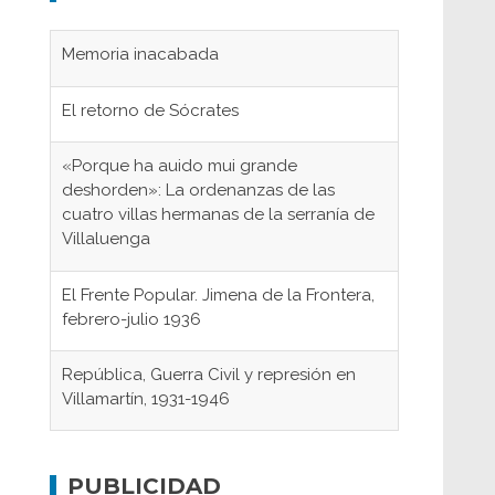
Memoria inacabada
El retorno de Sócrates
«Porque ha auido mui grande
deshorden»: La ordenanzas de las
cuatro villas hermanas de la serranía de
Villaluenga
El Frente Popular. Jimena de la Frontera,
febrero-julio 1936
República, Guerra Civil y represión en
Villamartín, 1931-1946
Gaditanos deportados a campos de
concentración nazis
PUBLICIDAD