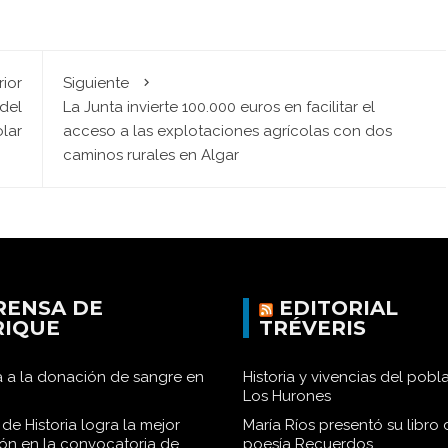
rior
Siguiente
 del
La Junta invierte 100.000 euros en facilitar el
lar
acceso a las explotaciones agrícolas con dos
caminos rurales en Algar
RENSA DE
EDITORIAL
RIQUE
TRÉVERIS
 a la donación de sangre en
Historia y vivencias del pob
Los Hurones
de Historia logra la mejor
María Ríos presentó su libro 
ión en la convocatoria de
poesía Recuerdos