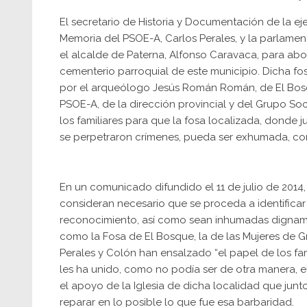
El secretario de Historia y Documentación de la ej
Memoria del PSOE-A, Carlos Perales, y la parlam
el alcalde de Paterna, Alfonso Caravaca, para abor
cementerio parroquial de este municipio. Dicha fos
por el arqueólogo Jesús Román Román, de El Bos
PSOE-A, de la dirección provincial y del Grupo Soc
los familiares para que la fosa localizada, donde j
se perpetraron crímenes, pueda ser exhumada, con
En un comunicado difundido el 11 de julio de 2014
consideran necesario que se proceda a identificar a
reconocimiento, así como sean inhumadas digname
como la Fosa de El Bosque, la de las Mujeres de Gr
Perales y Colón han ensalzado “el papel de los fami
les ha unido, como no podía ser de otra manera, 
el apoyo de la Iglesia de dicha localidad que junt
reparar en lo posible lo que fue esa barbaridad.