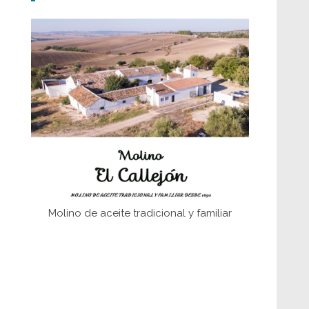
Don Perafán de Ribera y sus
fundaciones de Bornos
El Frente Popular. Ubrique, febrero-julio
1936
Juntar las letras. La alfabetización en el
campo: del afán de saber a la
autogestión
Historia y vivencias del poblado de Los
Hurones
Molino de aceite tradicional y familiar