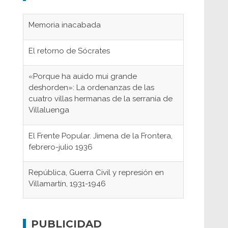
Memoria inacabada
El retorno de Sócrates
«Porque ha auido mui grande
deshorden»: La ordenanzas de las
cuatro villas hermanas de la serranía de
Villaluenga
El Frente Popular. Jimena de la Frontera,
febrero-julio 1936
República, Guerra Civil y represión en
Villamartín, 1931-1946
Gaditanos deportados a campos de
concentración nazis
PUBLICIDAD