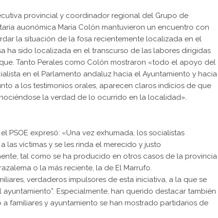
ecutiva provincial y coordinador regional del Grupo de
entaria auonómica María Colón mantuvieron un encuentro con
dar la situación de la fosa recientemente localizada en el
a ha sido localizada en el transcurso de las labores dirigidas
que. Tanto Perales como Colón mostraron «todo el apoyo del
ialista en el Parlamento andaluz hacia el Ayuntamiento y hacia
unto a los testimonios orales, aparecen claros indicios de que
ociéndose la verdad de lo ocurrido en la localidad».
, el PSOE expresó: «Una vez exhumada, los socialistas
 las víctimas y se les rinda el merecido y justo
nte, tal como se ha producido en otros casos de la provincia
azalema o la más reciente, la de El Marrufo.
liares, verdaderos impulsores de esta iniciativa, a la que se
el ayuntamiento”. Especialmente, han querido destacar también
o a familiares y ayuntamiento se han mostrado partidarios de