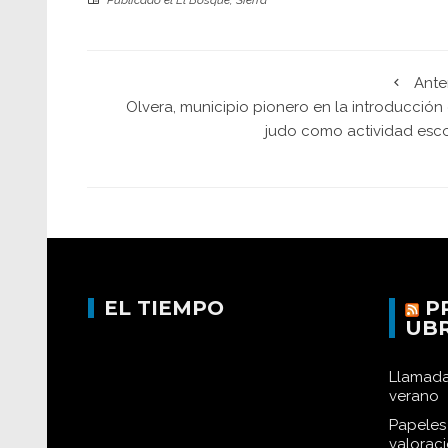
Publicado el
El Bosque
,
Sierra
Ante
Olvera, municipio pionero en la introducción
judo como actividad esco
EL TIEMPO
P
UB
Llamada
verano
Papeles 
valorac