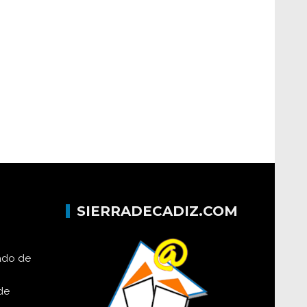
SIERRADECADIZ.COM
lado de
de