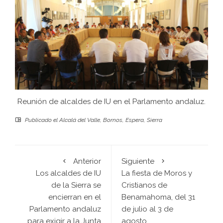
Reunión de alcaldes de IU en el Parlamento andaluz.
Publicado el
Alcalá del Valle
,
Bornos
,
Espera
,
Sierra
Anterior
Siguiente
Los alcaldes de IU
La fiesta de Moros y
de la Sierra se
Cristianos de
encierran en el
Benamahoma, del 31
Parlamento andaluz
de julio al 3 de
para exigir a la Junta
agosto