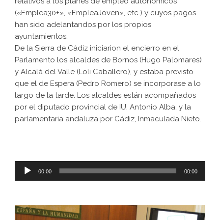
relativos a los planes de empleo autonómicos
(«Emplea30+», «EmpleaJoven», etc.) y cuyos pagos
han sido adelantandos por los propios
ayuntamientos.
De la Sierra de Cádiz iniciarion el encierro en el
Parlamento los alcaldes de Bornos (Hugo Palomares)
y Alcalá del Valle (Loli Caballero), y estaba previsto
que el de Espera (Pedro Romero) se incorporase a lo
largo de la tarde. Los alcaldes están acompañados
por el diputado provincial de IU, Antonio Alba, y la
parlamentaria andaluza por Cádiz, Inmaculada Nieto.
Reproductor
00:00
00:00
de
audio