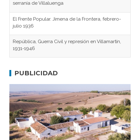
serranía de Villaluenga
El Frente Popular. Jimena de la Frontera, febrero-
julio 1936
República, Guerra Civil y represión en Villamartín,
1931-1946
Gaditanos deportados a campos de
concentración nazis
PUBLICIDAD
Don Perafán de Ribera y sus fundaciones de
Bornos
El Frente Popular. Ubrique, febrero-julio 1936
Juntar las letras. La alfabetización en el campo: del
afán de saber a la autogestión