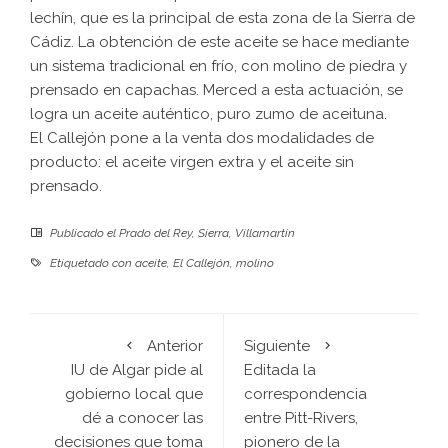
lechín, que es la principal de esta zona de la
Sierra de
Cádiz.
La obtención de este aceite se hace mediante
un sistema tradicional en frío, con molino de piedra y
prensado en capachas. Merced a esta actuación, se
logra un aceite auténtico, puro zumo de aceituna.
El Callejón pone a la venta dos modalidades de
producto
: el aceite virgen extra y el aceite sin
prensado.
Publicado el
Prado del Rey
,
Sierra
,
Villamartín
Etiquetado con
aceite
,
El Callejón
,
molino
Anterior
Siguiente
IU de Algar pide al
Editada la
gobierno local que
correspondencia
dé a conocer las
entre Pitt-Rivers,
decisiones que toma
pionero de la