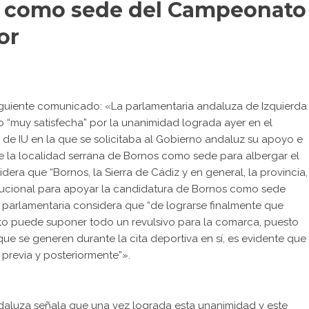
s como sede del Campeonato
or
 siguiente comunicado: «La parlamentaria andaluza de Izquierda
 “muy satisfecha” por la unanimidad lograda ayer en el
de IU en la que se solicitaba al Gobierno andaluz su apoyo e
e la localidad serrana de Bornos como sede para albergar el
a que “Bornos, la Sierra de Cádiz y en general, la provincia,
itucional para apoyar la candidatura de Bornos como sede
parlamentaria considera que “de lograrse finalmente que
o puede suponer todo un revulsivo para la comarca, puesto
ue se generen durante la cita deportiva en sí, es evidente que
 previa y posteriormente”».
daluza señala que una vez lograda esta unanimidad y este