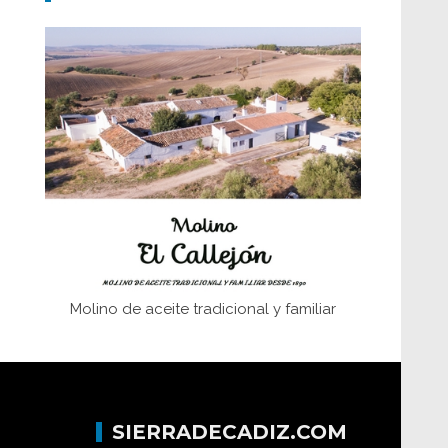
Don Perafán de Ribera y sus
fundaciones de Bornos
El Frente Popular. Ubrique, febrero-julio
1936
Juntar las letras. La alfabetización en el
campo: del afán de saber a la
autogestión
Historia y vivencias del poblado de Los
Hurones
Molino de aceite tradicional y familiar
SIERRADECADIZ.COM