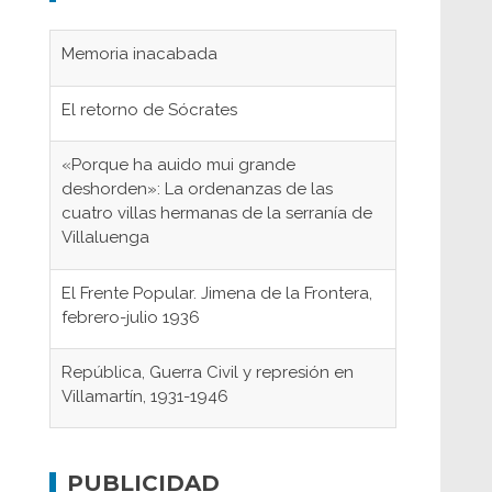
Memoria inacabada
El retorno de Sócrates
«Porque ha auido mui grande
deshorden»: La ordenanzas de las
cuatro villas hermanas de la serranía de
Villaluenga
El Frente Popular. Jimena de la Frontera,
febrero-julio 1936
República, Guerra Civil y represión en
Villamartín, 1931-1946
Gaditanos deportados a campos de
concentración nazis
PUBLICIDAD