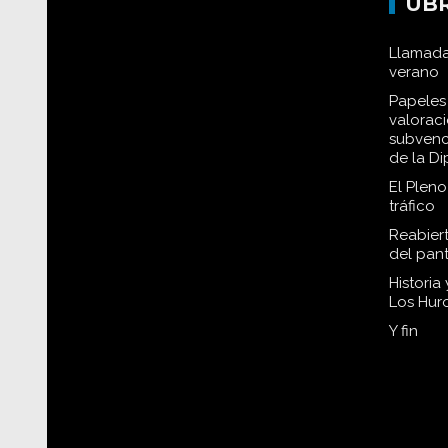
UB
Llamada
verano
Papeles 
valorac
subvenc
de la D
El Plen
tráfico
Reabiert
del pan
Historia
Los Hur
Y fin