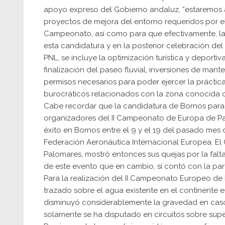
apoyo expreso del Gobierno andaluz, “estaremos 
proyectos de mejora del entorno requeridos por el
Campeonato, así como para que efectivamente, la
esta candidatura y en la posterior celebración del
PNL, se incluye la optimización turística y depor
finalización del paseo fluvial, inversiones de ma
permisos necesarios para poder ejercer la práctica
burocráticos relacionados con la zona conocida
Cabe recordar que la candidatura de Bornos par
organizadores del II Campeonato de Europa de P
éxito en Bornos entre el 9 y el 19 del pasado mes d
Federación Aeronáutica Internacional Europea. El 
Palomares, mostró entonces sus quejas por la falt
de este evento que en cambio, sí contó con la part
Para la realización del II Campeonato Europeo de
trazado sobre el agua existente en el continente 
disminuyó considerablemente la gravedad en caso
solamente se ha disputado en circuitos sobre superf