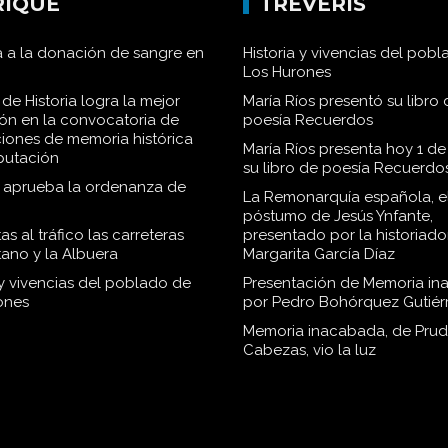
RIQUE
TRÉVERIS
 a la donación de sangre en
Historia y vivencias del pob
Los Hurones
de Historia logra la mejor
María Ríos presentó su libro 
ión en la convocatoria de
poesía Recuerdos
iones de memoria histórica
María Ríos presenta hoy 1 de
iputación
su libro de poesía Recuerdo
o aprueba la ordenanza de
La Remonarquía española, el
póstumo de Jesús Ynfante,
as al tráfico las carreteras
presentado por la historiado
tano y la Albuera
Margarita García Díaz
 y vivencias del poblado de
Presentación de Memoria in
ones
por Pedro Bohórquez Gutiér
Memoria inacabada, de Pru
Cabezas, vio la luz