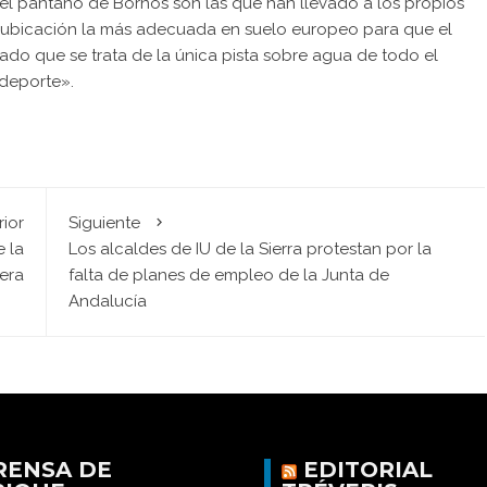
el pantano de Bornos son las que han llevado a los propios
 ubicación la más adecuada en suelo europeo para que el
do que se trata de la única pista sobre agua de todo el
 deporte».
rior
Siguiente
 la
Los alcaldes de IU de la Sierra protestan por la
era
falta de planes de empleo de la Junta de
Andalucía
RENSA DE
EDITORIAL