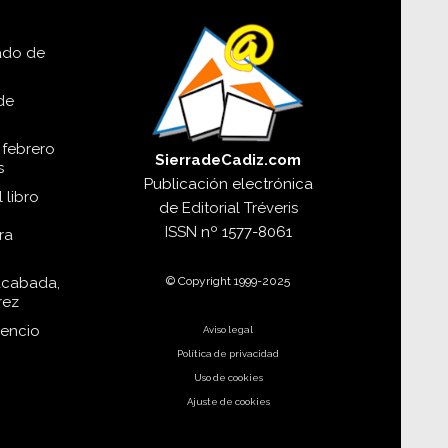
lado de
de
 febrero
SierradeCadiz.com
s
Publicación electrónica
 libro
de
Editorial Tréveris
ISSN
nº 1577-8061
ra
© Copyright 1999-2025
acabada,
rez
dencio
Aviso legal
Política de privacidad
Uso de cookies
Ajuste de cookies