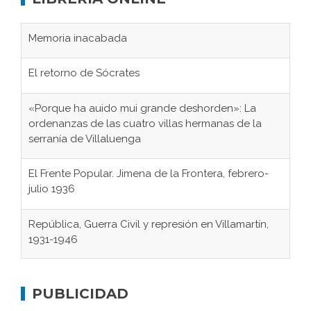
Memoria inacabada
El retorno de Sócrates
«Porque ha auido mui grande deshorden»: La
ordenanzas de las cuatro villas hermanas de la
serranía de Villaluenga
El Frente Popular. Jimena de la Frontera, febrero-
julio 1936
República, Guerra Civil y represión en Villamartín,
1931-1946
Gaditanos deportados a campos de
concentración nazis
PUBLICIDAD