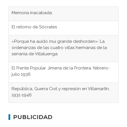
Memoria inacabada
El retorno de Sócrates
«Porque ha auido mui grande deshorden»: La
ordenanzas de las cuatro villas hermanas de la
serranía de Villaluenga
El Frente Popular. Jimena de la Frontera, febrero-
julio 1936
República, Guerra Civil y represión en Villamartín,
1931-1946
Gaditanos deportados a campos de
concentración nazis
PUBLICIDAD
Don Perafán de Ribera y sus fundaciones de
Bornos