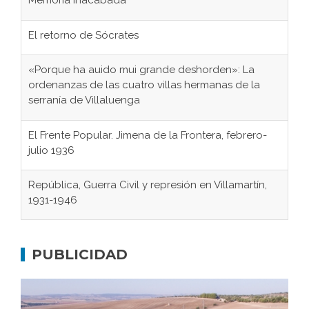
Memoria inacabada
El retorno de Sócrates
«Porque ha auido mui grande deshorden»: La
ordenanzas de las cuatro villas hermanas de la
serranía de Villaluenga
El Frente Popular. Jimena de la Frontera, febrero-
julio 1936
República, Guerra Civil y represión en Villamartín,
1931-1946
Gaditanos deportados a campos de
concentración nazis
PUBLICIDAD
Don Perafán de Ribera y sus fundaciones de
Bornos