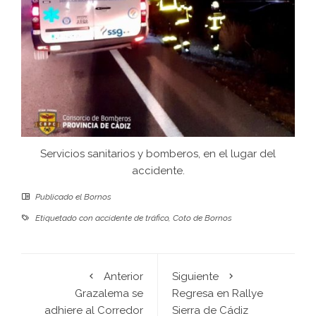
Servicios sanitarios y bomberos, en el lugar del
accidente.
Publicado el
Bornos
Etiquetado con
accidente de tráfico
,
Coto de Bornos
Anterior
Siguiente
Grazalema se
Regresa en Rallye
adhiere al Corredor
Sierra de Cádiz