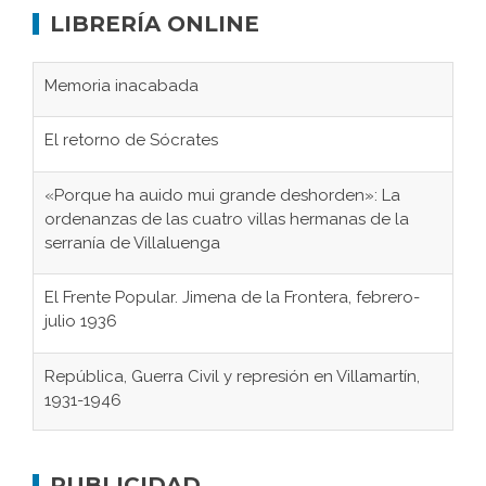
LIBRERÍA ONLINE
Memoria inacabada
El retorno de Sócrates
«Porque ha auido mui grande deshorden»: La
ordenanzas de las cuatro villas hermanas de la
serranía de Villaluenga
El Frente Popular. Jimena de la Frontera, febrero-
julio 1936
República, Guerra Civil y represión en Villamartín,
1931-1946
Gaditanos deportados a campos de
concentración nazis
Don Perafán de Ribera y sus fundaciones de
PUBLICIDAD