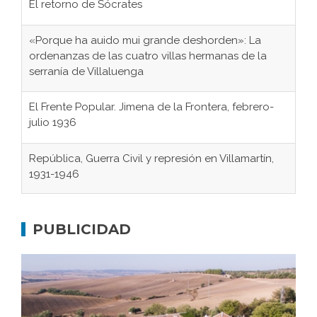
El retorno de Sócrates
«Porque ha auido mui grande deshorden»: La
ordenanzas de las cuatro villas hermanas de la
serranía de Villaluenga
El Frente Popular. Jimena de la Frontera, febrero-
julio 1936
República, Guerra Civil y represión en Villamartín,
1931-1946
Gaditanos deportados a campos de
concentración nazis
PUBLICIDAD
Don Perafán de Ribera y sus fundaciones de
Bornos
El Frente Popular. Ubrique, febrero-julio 1936