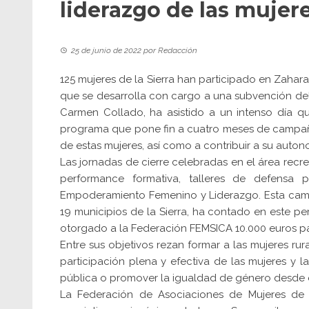
liderazgo de las mujer
25 de junio de 2022
por
Redacción
125 mujeres de la Sierra han participado en Zaha
que se desarrolla con cargo a una subvención del
Carmen Collado, ha asistido a un intenso día qu
programa que pone fin a cuatro meses de campañ
de estas mujeres, así como a contribuir a su auton
Las jornadas de cierre celebradas en el área rec
performance formativa, talleres de defensa
Empoderamiento Femenino y Liderazgo. Esta campa
19 municipios de la Sierra, ha contado en este pe
otorgado a la Federación FEMSICA 10.000 euros pa
Entre sus objetivos rezan formar a las mujeres ru
participación plena y efectiva de las mujeres y 
pública o promover la igualdad de género desde
La Federación de Asociaciones de Mujeres de l