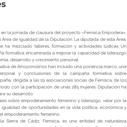
es
ra en la jornada de clausura del proyecto «Femsica Empodera»,
 Área de Igualdad de la Diputación. La diputada de esta Área,
e ha mezclado talleres, formación y actividades lúdicas. Un
a formativa encaminada a mejorar la capacidad de liderazgo
omía, desarrollo y crecimiento personal.
reativa de Arroyomolinos han incluido una ponencia marco, una
 personal y conclusiones de la campaña formativa sobre
ña, dirigida a las 19 asociaciones socias de Femsica, de los
ríodo con la participación de unas 285 mujeres. Diputación ha
ra su desarrollo.
rales sobre empoderamiento femenino y liderazgo, velar por la
la igualdad de oportunidades en la vida política, económica y
 el empoderamiento femenino.
a Sierra de Cádiz, Femsica, es una entidad de naturaleza