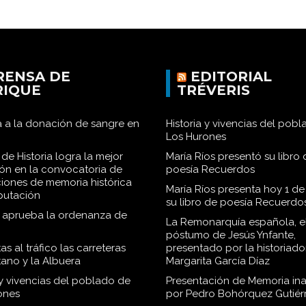
RENSA DE
EDITORIAL
RIQUE
TRÉVERIS
 a la donación de sangre en
Historia y vivencias del pob
Los Hurones
de Historia logra la mejor
María Ríos presentó su libro 
ión en la convocatoria de
poesía Recuerdos
iones de memoria histórica
María Ríos presenta hoy 1 de
iputación
su libro de poesía Recuerdo
o aprueba la ordenanza de
La Remonarquía española, el
póstumo de Jesús Ynfante,
as al tráfico las carreteras
presentado por la historiado
tano y la Albuera
Margarita García Díaz
 y vivencias del poblado de
Presentación de Memoria in
ones
por Pedro Bohórquez Gutiér