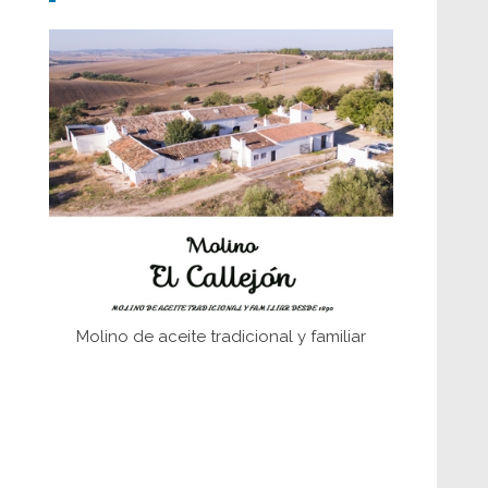
Don Perafán de Ribera y sus
fundaciones de Bornos
El Frente Popular. Ubrique, febrero-julio
1936
Juntar las letras. La alfabetización en el
campo: del afán de saber a la
autogestión
Historia y vivencias del poblado de Los
Hurones
Molino de aceite tradicional y familiar