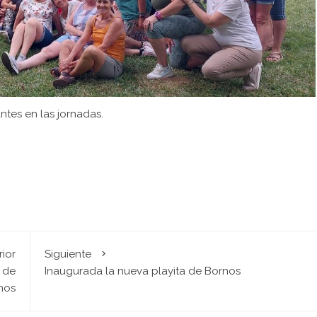
antes en las jornadas.
rior
Siguiente
n de
Inaugurada la nueva playita de Bornos
nos