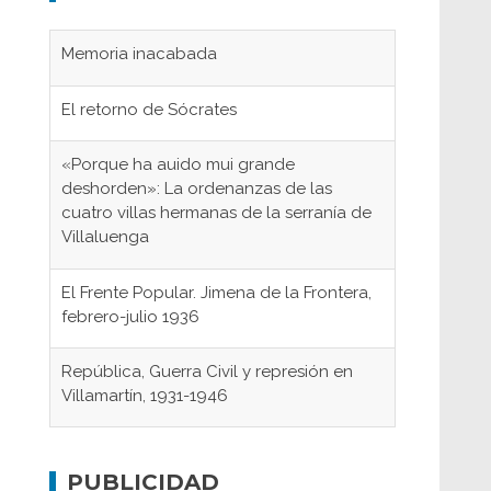
Memoria inacabada
El retorno de Sócrates
«Porque ha auido mui grande
deshorden»: La ordenanzas de las
cuatro villas hermanas de la serranía de
Villaluenga
El Frente Popular. Jimena de la Frontera,
febrero-julio 1936
República, Guerra Civil y represión en
Villamartín, 1931-1946
Gaditanos deportados a campos de
concentración nazis
PUBLICIDAD