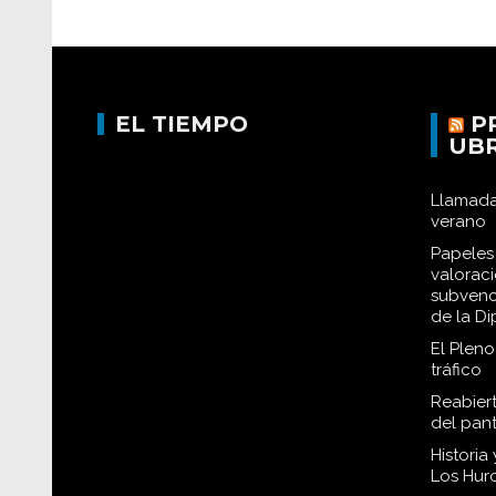
EL TIEMPO
P
UB
Llamada
verano
Papeles 
valorac
subvenc
de la D
El Plen
tráfico
Reabiert
del pan
Historia
Los Hur