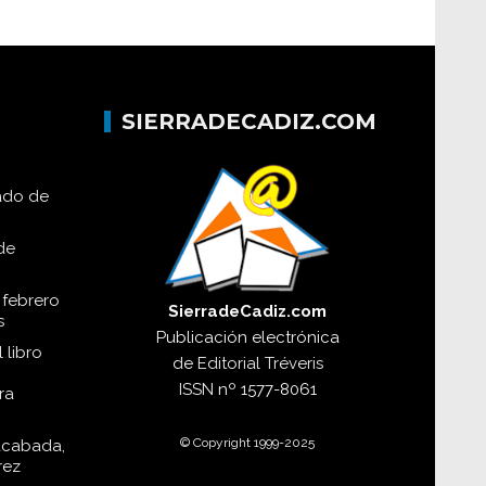
SIERRADECADIZ.COM
lado de
de
 febrero
SierradeCadiz.com
s
Publicación electrónica
 libro
de
Editorial Tréveris
ISSN
nº 1577-8061
ra
© Copyright 1999-2025
acabada,
rez