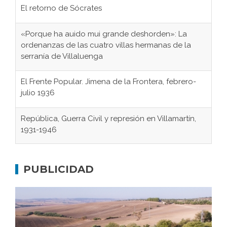
El retorno de Sócrates
«Porque ha auido mui grande deshorden»: La
ordenanzas de las cuatro villas hermanas de la
serranía de Villaluenga
El Frente Popular. Jimena de la Frontera, febrero-
julio 1936
República, Guerra Civil y represión en Villamartín,
1931-1946
Gaditanos deportados a campos de
concentración nazis
PUBLICIDAD
Don Perafán de Ribera y sus fundaciones de
Bornos
El Frente Popular. Ubrique, febrero-julio 1936