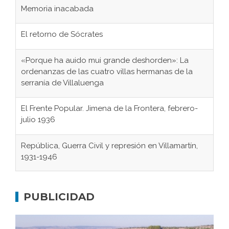
Memoria inacabada
El retorno de Sócrates
«Porque ha auido mui grande deshorden»: La
ordenanzas de las cuatro villas hermanas de la
serranía de Villaluenga
El Frente Popular. Jimena de la Frontera, febrero-
julio 1936
República, Guerra Civil y represión en Villamartín,
1931-1946
Gaditanos deportados a campos de
concentración nazis
PUBLICIDAD
Don Perafán de Ribera y sus fundaciones de