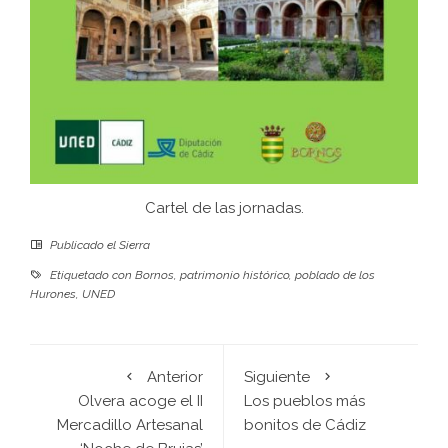
Cartel de las jornadas.
Publicado el
Sierra
Etiquetado con
Bornos
,
patrimonio histórico
,
poblado de los
Hurones
,
UNED
Anterior
Siguiente
Olvera acoge el II
Los pueblos más
Mercadillo Artesanal
bonitos de Cádiz