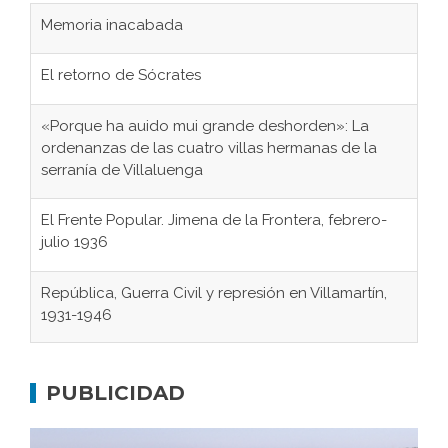
El retorno de Sócrates
«Porque ha auido mui grande deshorden»: La
ordenanzas de las cuatro villas hermanas de la
serranía de Villaluenga
El Frente Popular. Jimena de la Frontera, febrero-
julio 1936
República, Guerra Civil y represión en Villamartín,
1931-1946
Gaditanos deportados a campos de
concentración nazis
Don Perafán de Ribera y sus fundaciones de
PUBLICIDAD
Bornos