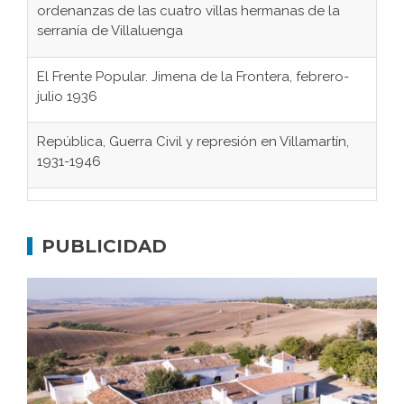
El Frente Popular. Jimena de la Frontera, febrero-
julio 1936
República, Guerra Civil y represión en Villamartín,
1931-1946
Gaditanos deportados a campos de
concentración nazis
Don Perafán de Ribera y sus fundaciones de
PUBLICIDAD
Bornos
El Frente Popular. Ubrique, febrero-julio 1936
Juntar las letras. La alfabetización en el campo: del
afán de saber a la autogestión