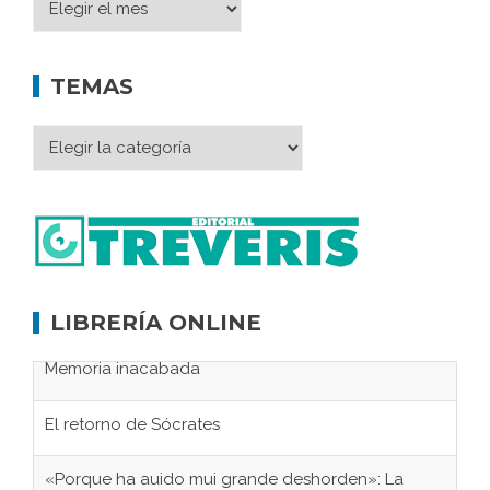
TEMAS
LIBRERÍA ONLINE
Memoria inacabada
El retorno de Sócrates
«Porque ha auido mui grande deshorden»: La
ordenanzas de las cuatro villas hermanas de la
serranía de Villaluenga