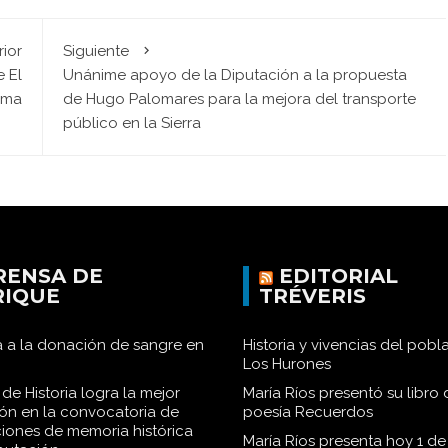
rior
Siguiente
 El
Unánime apoyo de la Diputación a la propuesta
ema
de Hugo Palomares para la mejora del transporte
público en la Sierra
RENSA DE
EDITORIAL
RIQUE
TRÉVERIS
 a la donación de sangre en
Historia y vivencias del pob
Los Hurones
de Historia logra la mejor
María Ríos presentó su libro 
ión en la convocatoria de
poesía Recuerdos
iones de memoria histórica
María Ríos presenta hoy 1 de