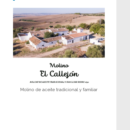
Don Perafán de Ribera y sus
fundaciones de Bornos
El Frente Popular. Ubrique, febrero-julio
1936
Juntar las letras. La alfabetización en el
campo: del afán de saber a la
autogestión
Historia y vivencias del poblado de Los
Hurones
Molino de aceite tradicional y familiar