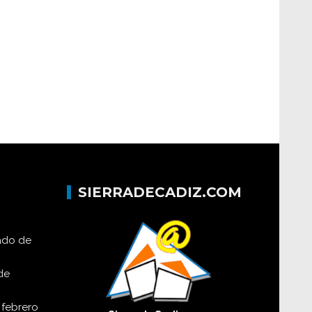
SIERRADECADIZ.COM
lado de
de
 febrero