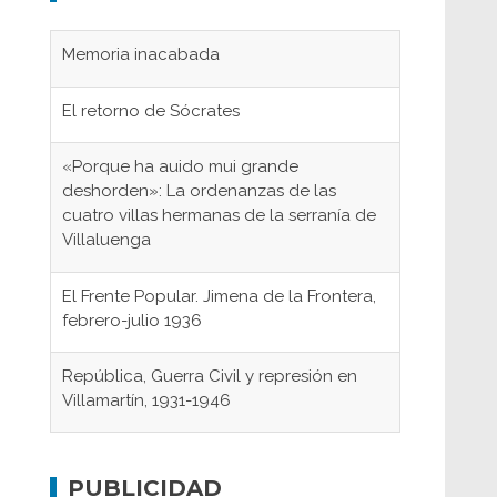
Memoria inacabada
El retorno de Sócrates
«Porque ha auido mui grande
deshorden»: La ordenanzas de las
cuatro villas hermanas de la serranía de
Villaluenga
El Frente Popular. Jimena de la Frontera,
febrero-julio 1936
República, Guerra Civil y represión en
Villamartín, 1931-1946
Gaditanos deportados a campos de
concentración nazis
PUBLICIDAD