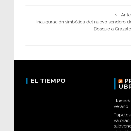
Ante
Inauguración simbólica del nuevo sendero de
Bosque a Grazal
EL TIEMPO
P
UB
Llamada
verano
Papeles 
valorac
subvenc