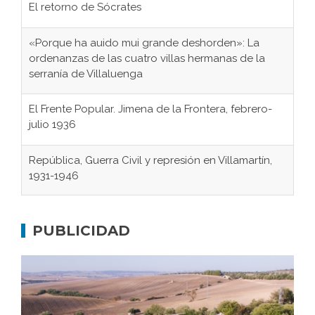
El retorno de Sócrates
«Porque ha auido mui grande deshorden»: La
ordenanzas de las cuatro villas hermanas de la
serranía de Villaluenga
El Frente Popular. Jimena de la Frontera, febrero-
julio 1936
República, Guerra Civil y represión en Villamartín,
1931-1946
Gaditanos deportados a campos de
concentración nazis
PUBLICIDAD
Don Perafán de Ribera y sus fundaciones de
Bornos
El Frente Popular. Ubrique, febrero-julio 1936