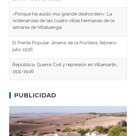
«Porque ha auido mui grande deshorden»: La
ordenanzas de las cuatro villas hermanas de la
serranía de Villaluenga
El Frente Popular. Jimena de la Frontera, febrero-
julio 1936
República, Guerra Civil y represión en Villamartín,
1931-1946
Gaditanos deportados a campos de
concentración nazis
PUBLICIDAD
Don Perafán de Ribera y sus fundaciones de
Bornos
El Frente Popular. Ubrique, febrero-julio 1936