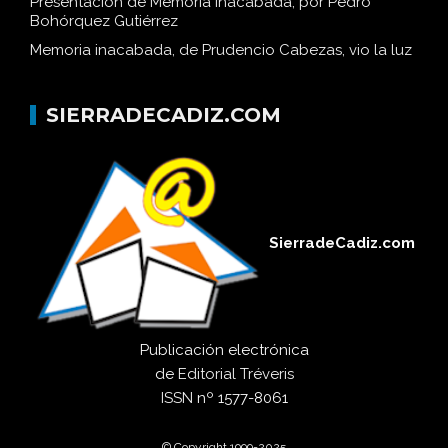
Presentación de Memoria inacabada, por Pedro
Bohórquez Gutiérrez
Memoria inacabada, de Prudencio Cabezas, vio la luz
SIERRADECADIZ.COM
SierradeCadiz.com
Publicación electrónica
de
Editorial Tréveris
ISSN
nº 1577-8061
© Copyright 1999-2025