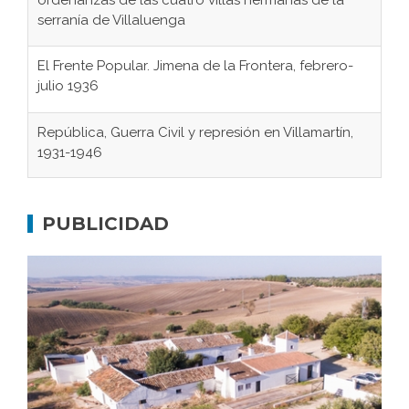
serranía de Villaluenga
El Frente Popular. Jimena de la Frontera, febrero-
julio 1936
República, Guerra Civil y represión en Villamartín,
1931-1946
Gaditanos deportados a campos de
concentración nazis
PUBLICIDAD
Don Perafán de Ribera y sus fundaciones de
Bornos
El Frente Popular. Ubrique, febrero-julio 1936
Juntar las letras. La alfabetización en el campo: del
afán de saber a la autogestión