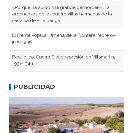
«Porque ha auido mui grande deshorden»: La
ordenanzas de las cuatro villas hermanas de la
serranía de Villaluenga
El Frente Popular. Jimena de la Frontera, febrero-
julio 1936
República, Guerra Civil y represión en Villamartín,
1931-1946
Gaditanos deportados a campos de
concentración nazis
PUBLICIDAD
Don Perafán de Ribera y sus fundaciones de
Bornos
El Frente Popular. Ubrique, febrero-julio 1936