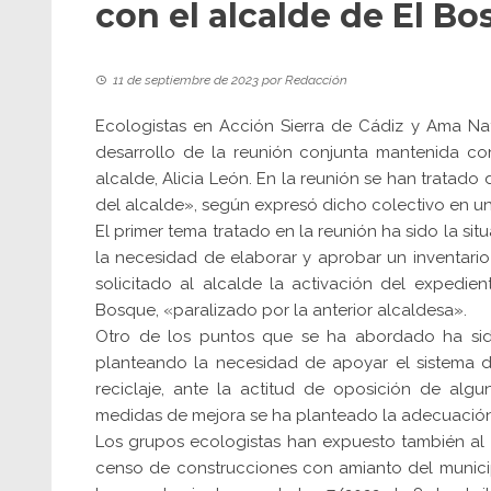
con el alcalde de El B
11 de septiembre de 2023
por
Redacción
Ecologistas en Acción Sierra de Cádiz y Ama Na
desarrollo de la reunión conjunta mantenida co
alcalde, Alicia León. En la reunión se han tratado
del alcalde», según expresó dicho colectivo en u
El primer tema tratado en la reunión ha sido la si
la necesidad de elaborar y aprobar un inventari
solicitado al alcalde la activación del expedi
Bosque, «paralizado por la anterior alcaldesa».
Otro de los puntos que se ha abordado ha sido
planteando la necesidad de apoyar el sistema d
reciclaje, ante la actitud de oposición de algu
medidas de mejora se ha planteado la adecuación
Los grupos ecologistas han expuesto también al 
censo de construcciones con amianto del municipi