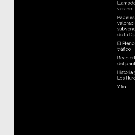
Llamada
verano
Papeles 
valorac
subvenc
de la D
El Plen
tráfico
Reabiert
del pan
Historia
Los Hur
Y fin