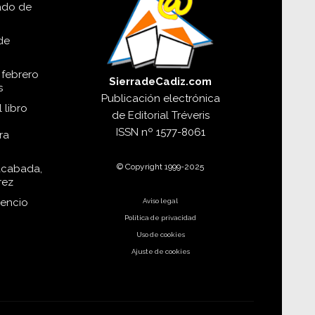
lado de
de
 febrero
SierradeCadiz.com
s
Publicación electrónica
 libro
de
Editorial Tréveris
ISSN
nº 1577-8061
ra
© Copyright 1999-2025
acabada,
rez
dencio
Aviso legal
Política de privacidad
Uso de cookies
Ajuste de cookies