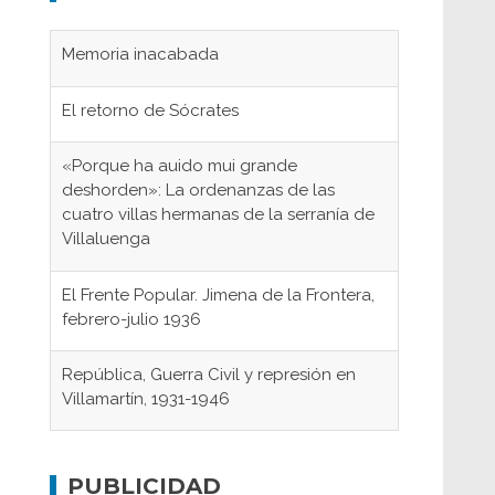
Memoria inacabada
El retorno de Sócrates
«Porque ha auido mui grande
deshorden»: La ordenanzas de las
cuatro villas hermanas de la serranía de
Villaluenga
El Frente Popular. Jimena de la Frontera,
febrero-julio 1936
República, Guerra Civil y represión en
Villamartín, 1931-1946
Gaditanos deportados a campos de
concentración nazis
PUBLICIDAD