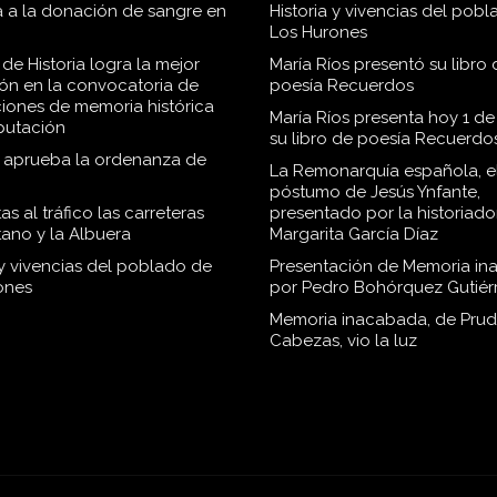
 a la donación de sangre en
Historia y vivencias del pob
Los Hurones
de Historia logra la mejor
María Ríos presentó su libro 
ión en la convocatoria de
poesía Recuerdos
iones de memoria histórica
María Ríos presenta hoy 1 de
iputación
su libro de poesía Recuerdo
o aprueba la ordenanza de
La Remonarquía española, el
póstumo de Jesús Ynfante,
as al tráfico las carreteras
presentado por la historiado
tano y la Albuera
Margarita García Díaz
 y vivencias del poblado de
Presentación de Memoria in
ones
por Pedro Bohórquez Gutiér
Memoria inacabada, de Pru
Cabezas, vio la luz