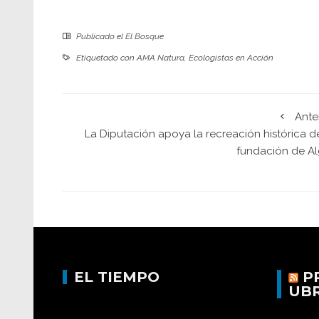
Publicado el
El Bosque
Etiquetado con
AMA Natura
,
Ecologistas en Acción
Ante
La Diputación apoya la recreación histórica d
fundación de Al
EL TIEMPO
P
UB