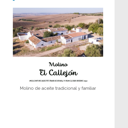
Don Perafán de Ribera y sus
fundaciones de Bornos
El Frente Popular. Ubrique, febrero-julio
1936
Juntar las letras. La alfabetización en el
campo: del afán de saber a la
autogestión
Historia y vivencias del poblado de Los
Hurones
Molino de aceite tradicional y familiar